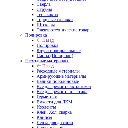
Сверла
Струны
Тест-карты
Торцевые головки
Штекеры
Электротехнические товары
Полировка
Назад
Полировка
Круги полировальные
Пасты (Полироли)
Расходные материалы
Назад
Расходные материалы
Армирующие материалы
Валики поролоновые
Все для ремонта автостекол
Все для ремонта пластика
Герметики
Емкости для ЛКМ
Изоленты
Клей, Хол. сварка
Клипсы
Лента для дизайна
Лента малярная