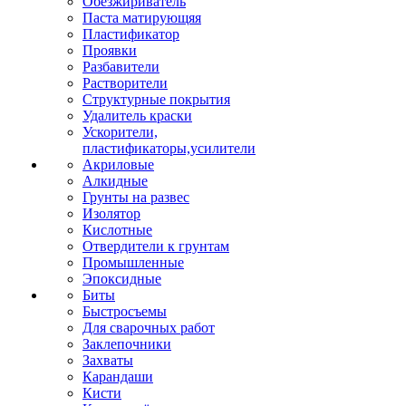
Обезжириватель
Паста матирующяя
Пластификатор
Проявки
Разбавители
Растворители
Структурные покрытия
Удалитель краски
Ускорители,
пластификаторы,усилители
Акриловые
Алкидные
Грунты на развес
Изолятор
Кислотные
Отвердители к грунтам
Промышленные
Эпоксидные
Биты
Быстросъемы
Для сварочных работ
Заклепочники
Захваты
Карандаши
Кисти