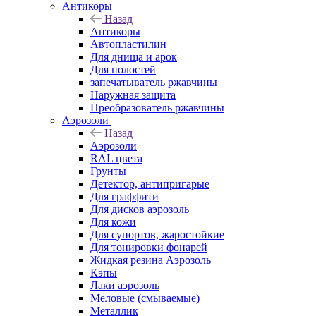
Антикоры
Назад
Антикоры
Автопластилин
Для днища и арок
Для полостей
запечатыватель ржавчины
Наружная защита
Преобразователь ржавчины
Аэрозоли
Назад
Аэрозоли
RAL цвета
Грунты
Детектор, антипригарые
Для граффити
Для дисков аэрозоль
Для кожи
Для супортов, жаростойкие
Для тонировки фонарей
Жидкая резина Аэрозоль
Кэпы
Лаки аэрозоль
Меловые (смываемые)
Металлик