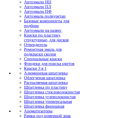
Автоэмали НЦ
Автоэмали ПЛ
Автоэмали ПФ
Автоэмаль полиуретан
Базовые компоненты для
подбора
Автоэмали на развес
Краски по пластику,
структурные, для дисков
Отвердитель
Ремонтная эмаль для
подкраски сколов
Специальные краски
Фондеки для поиска цветов
Краски 3 в 1
Алюминевая шпатлевка
Облегченая шпатлевка
Распыляемая шпатлевка
Шпатлевка по пластику
Шпатлевка стекловолокнистая
Шпатлевка углеволокнистая
Шпатлевка универсальная
Шпатлевка финишная
Ароматизаторы
Рамки под номерной знак