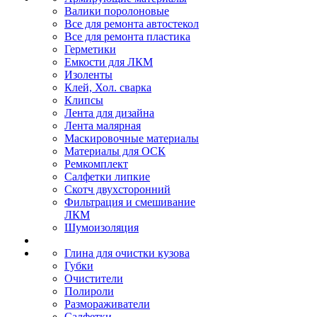
Валики поролоновые
Все для ремонта автостекол
Все для ремонта пластика
Герметики
Емкости для ЛКМ
Изоленты
Клей, Хол. сварка
Клипсы
Лента для дизайна
Лента малярная
Маскировочные материалы
Материалы для ОСК
Ремкомплект
Салфетки липкие
Скотч двухсторонний
Фильтрация и смешивание
ЛКМ
Шумоизоляция
Глина для очистки кузова
Губки
Очистители
Полироли
Размораживатели
Салфетки