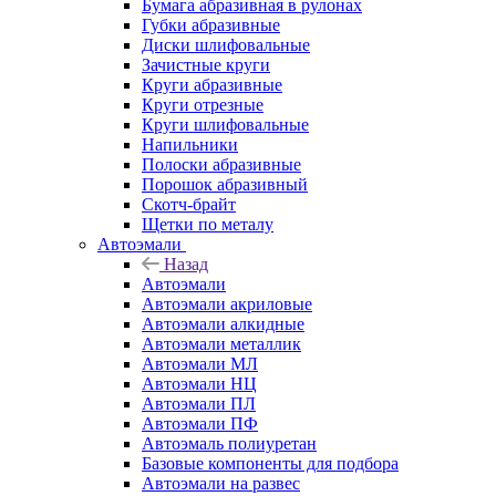
Бумага абразивная в рулонах
Губки абразивные
Диски шлифовальные
Зачистные круги
Круги абразивные
Круги отрезные
Круги шлифовальные
Напильники
Полоски абразивные
Порошок абразивный
Скотч-брайт
Щетки по металу
Автоэмали
Назад
Автоэмали
Автоэмали акриловые
Автоэмали алкидные
Автоэмали металлик
Автоэмали МЛ
Автоэмали НЦ
Автоэмали ПЛ
Автоэмали ПФ
Автоэмаль полиуретан
Базовые компоненты для подбора
Автоэмали на развес