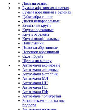
Лаки на развес
Бумага абразивная в листах
Бумага абразивная в рулонах
Губки абразивные
Диски шлифовальные
Зачистные круги
Круги абразивные
Круги отрезные
Круги шлифовальные
Напильники
Полоски абразивные
Порошок абразивный
Скотч-брайт
Щетки по металу
Автоэмали акриловые
Автоэмали алкидные
Автоэмали металлик
Автоэмали МЛ
Автоэмали НЦ
Автоэмали ПЛ
Автоэмали ПФ
Автоэмаль полиуретан
Базовые компоненты для
подбора
Автоэмали на развес