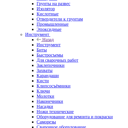
Грунты на развес
Изолятор
Кислотные
Отвердители к грунтам
Промышленные
Эпоксидные
Инструмент
Назад
Инструмент
Биты
Быстросъемы
Для сварочных работ
Заклепочники
Захваты
Карандаши
Кисти
Клипсосъёмники
Ключи
Молотки
Наконечники
Насадки
Ножи технические
Оборудование для ремонта и покраски
Саморезы
Сварочное оборудование