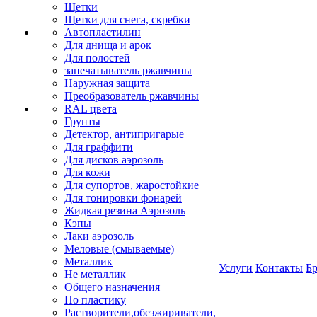
Щетки
Щетки для снега, скребки
Автопластилин
Для днища и арок
Для полостей
запечатыватель ржавчины
Наружная защита
Преобразователь ржавчины
RAL цвета
Грунты
Детектор, антипригарые
Для граффити
Для дисков аэрозоль
Для кожи
Для супортов, жаростойкие
Для тонировки фонарей
Жидкая резина Аэрозоль
Кэпы
Лаки аэрозоль
Меловые (смываемые)
Металлик
Услуги
Контакты
Б
Не металлик
Общего назначения
По пластику
Растворители,обезжириватели,