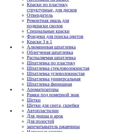
Краски по пластику,
структурные, для дисков
Отвердитель
Ремонтная эмаль для
подкраски сколов
Специальные краски
Фондеки для поиска цветов
Краски 3 в 1
Алюминевая шпатлевка
Облегченая шпатлевка
Распыляемая шпатлевка
Шпатлевка по пластику
Шпатлевка стекловолокнистая
Шпатлевка углеволокнистая
Шпатлевка универсальная
Шпатлевка финишная
Ароматизаторы
Рамки под номерной знак
Щетки
Щетки для снега, скребки
Автопластилин
Для днища и арок
Для полостей
запечатыватель ржавчины
Наружная защита