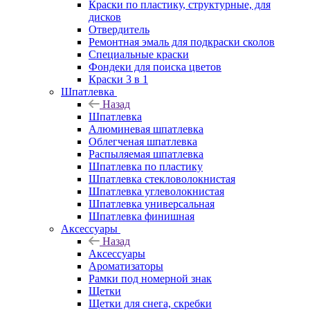
Краски по пластику, структурные, для
дисков
Отвердитель
Ремонтная эмаль для подкраски сколов
Специальные краски
Фондеки для поиска цветов
Краски 3 в 1
Шпатлевка
Назад
Шпатлевка
Алюминевая шпатлевка
Облегченая шпатлевка
Распыляемая шпатлевка
Шпатлевка по пластику
Шпатлевка стекловолокнистая
Шпатлевка углеволокнистая
Шпатлевка универсальная
Шпатлевка финишная
Аксессуары
Назад
Аксессуары
Ароматизаторы
Рамки под номерной знак
Щетки
Щетки для снега, скребки