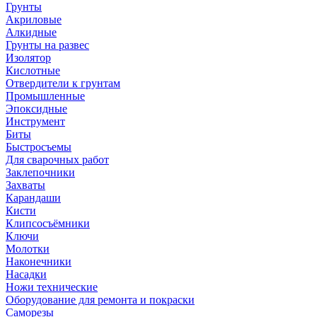
Грунты
Акриловые
Алкидные
Грунты на развес
Изолятор
Кислотные
Отвердители к грунтам
Промышленные
Эпоксидные
Инструмент
Биты
Быстросъемы
Для сварочных работ
Заклепочники
Захваты
Карандаши
Кисти
Клипсосъёмники
Ключи
Молотки
Наконечники
Насадки
Ножи технические
Оборудование для ремонта и покраски
Саморезы