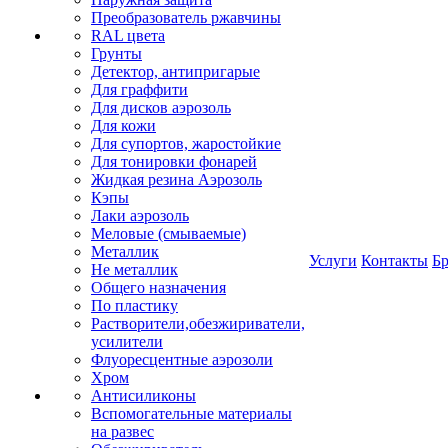
Преобразователь ржавчины
RAL цвета
Грунты
Детектор, антипригарые
Для граффити
Для дисков аэрозоль
Для кожи
Для супортов, жаростойкие
Для тонировки фонарей
Жидкая резина Аэрозоль
Кэпы
Лаки аэрозоль
Меловые (смываемые)
Металлик
Услуги
Контакты
Б
Не металлик
Общего назначения
По пластику
Растворители,обезжириватели,
усилители
Флуоресцентные аэрозоли
Хром
Антисиликоны
Вспомогательные материалы
на развес