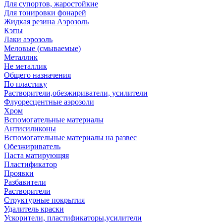
Для супортов, жаростойкие
Для тонировки фонарей
Жидкая резина Аэрозоль
Кэпы
Лаки аэрозоль
Меловые (смываемые)
Металлик
Не металлик
Общего назначения
По пластику
Растворители,обезжириватели, усилители
Флуоресцентные аэрозоли
Хром
Вспомогательные материалы
Антисиликоны
Вспомогательные материалы на развес
Обезжириватель
Паста матирующяя
Пластификатор
Проявки
Разбавители
Растворители
Структурные покрытия
Удалитель краски
Ускорители, пластификаторы,усилители