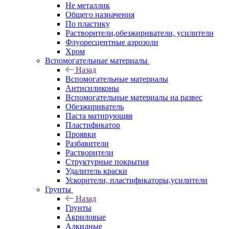
Не металлик
Общего назначения
По пластику
Растворители,обезжириватели, усилители
Флуоресцентные аэрозоли
Хром
Вспомогательные материалы
Назад
Вспомогательные материалы
Антисиликоны
Вспомогательные материалы на развес
Обезжириватель
Паста матирующяя
Пластификатор
Проявки
Разбавители
Растворители
Структурные покрытия
Удалитель краски
Ускорители, пластификаторы,усилители
Грунты
Назад
Грунты
Акриловые
Алкидные