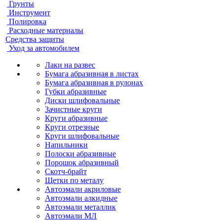
Грунты
Инструмент
Полировка
Расходные материалы
Средства защиты
Уход за автомобилем
Лаки на развес
Бумага абразивная в листах
Бумага абразивная в рулонах
Губки абразивные
Диски шлифовальные
Зачистные круги
Круги абразивные
Круги отрезные
Круги шлифовальные
Напильники
Полоски абразивные
Порошок абразивный
Скотч-брайт
Щетки по металу
Автоэмали акриловые
Автоэмали алкидные
Автоэмали металлик
Автоэмали МЛ