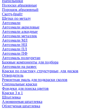
Напильники
Полоски абразивные
Порошок абразивный
Скотч-брайт
Щетки по металу
Автоэмали
Автоэмали акриловые
Автоэмали алкидные
Автоэмали металлик
Автоэмали МЛ
Автоэмали НЦ
Автоэмали ПЛ
Автоэмали ПФ
Автоэмаль полиуретан
Базовые компоненты для подбора
Автоэмали на развес
Краски по пластику, структурные, для дисков
Отвердитель
Ремонтная эмаль для подкраски сколов
Специальные краски
Фондеки для поиска цветов
Краски 3 в 1
Шпатлевка
Алюминевая шпатлевка
Облегченая шпатлевка