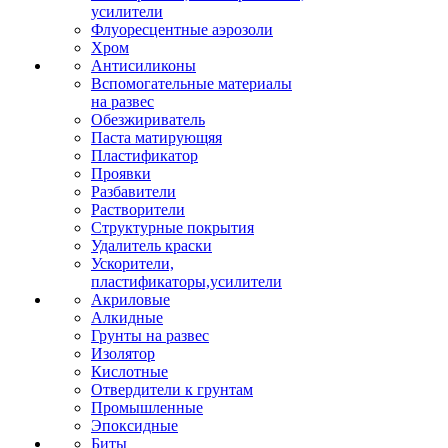
усилители
Флуоресцентные аэрозоли
Хром
Антисиликоны
Вспомогательные материалы
на развес
Обезжириватель
Паста матирующяя
Пластификатор
Проявки
Разбавители
Растворители
Структурные покрытия
Удалитель краски
Ускорители,
пластификаторы,усилители
Акриловые
Алкидные
Грунты на развес
Изолятор
Кислотные
Отвердители к грунтам
Промышленные
Эпоксидные
Биты