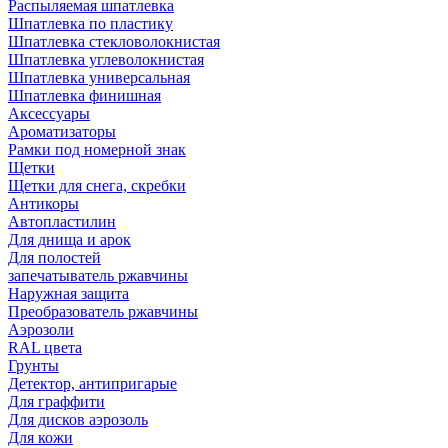
Распыляемая шпатлевка
Шпатлевка по пластику
Шпатлевка стекловолокнистая
Шпатлевка углеволокнистая
Шпатлевка универсальная
Шпатлевка финишная
Аксессуары
Ароматизаторы
Рамки под номерной знак
Щетки
Щетки для снега, скребки
Антикоры
Автопластилин
Для днища и арок
Для полостей
запечатыватель ржавчины
Наружная защита
Преобразователь ржавчины
Аэрозоли
RAL цвета
Грунты
Детектор, антипригарые
Для граффити
Для дисков аэрозоль
Для кожи