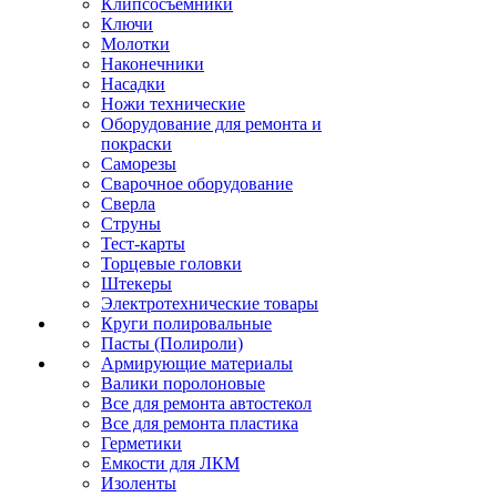
Клипсосъёмники
Ключи
Молотки
Наконечники
Насадки
Ножи технические
Оборудование для ремонта и
покраски
Саморезы
Сварочное оборудование
Сверла
Струны
Тест-карты
Торцевые головки
Штекеры
Электротехнические товары
Круги полировальные
Пасты (Полироли)
Армирующие материалы
Валики поролоновые
Все для ремонта автостекол
Все для ремонта пластика
Герметики
Емкости для ЛКМ
Изоленты