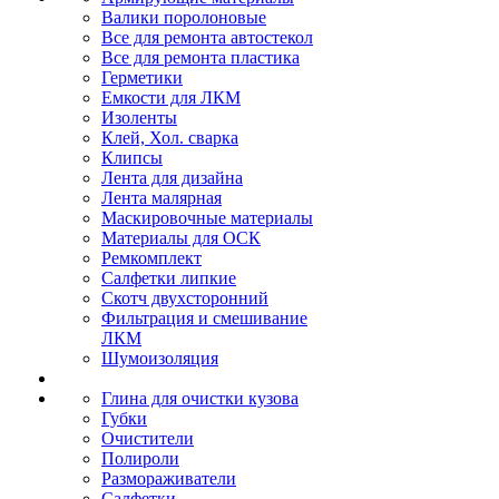
Валики поролоновые
Все для ремонта автостекол
Все для ремонта пластика
Герметики
Емкости для ЛКМ
Изоленты
Клей, Хол. сварка
Клипсы
Лента для дизайна
Лента малярная
Маскировочные материалы
Материалы для ОСК
Ремкомплект
Салфетки липкие
Скотч двухсторонний
Фильтрация и смешивание
ЛКМ
Шумоизоляция
Глина для очистки кузова
Губки
Очистители
Полироли
Размораживатели
Салфетки