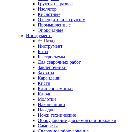
Грунты на развес
Изолятор
Кислотные
Отвердители к грунтам
Промышленные
Эпоксидные
Инструмент
Назад
Инструмент
Биты
Быстросъемы
Для сварочных работ
Заклепочники
Захваты
Карандаши
Кисти
Клипсосъёмники
Ключи
Молотки
Наконечники
Насадки
Ножи технические
Оборудование для ремонта и покраски
Саморезы
Сварочное оборудование