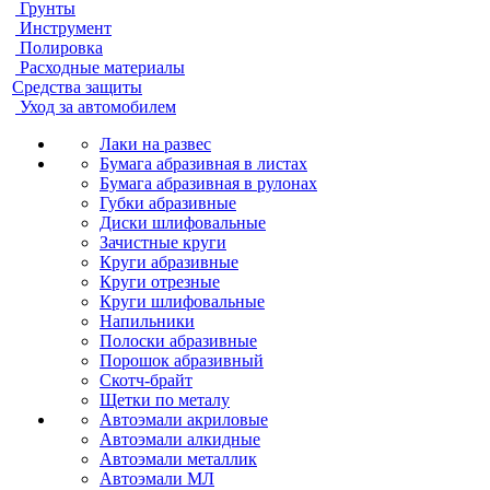
Грунты
Инструмент
Полировка
Расходные материалы
Средства защиты
Уход за автомобилем
Лаки на развес
Бумага абразивная в листах
Бумага абразивная в рулонах
Губки абразивные
Диски шлифовальные
Зачистные круги
Круги абразивные
Круги отрезные
Круги шлифовальные
Напильники
Полоски абразивные
Порошок абразивный
Скотч-брайт
Щетки по металу
Автоэмали акриловые
Автоэмали алкидные
Автоэмали металлик
Автоэмали МЛ