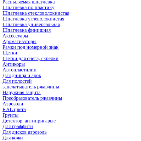
Распыляемая шпатлевка
Шпатлевка по пластику
Шпатлевка стекловолокнистая
Шпатлевка углеволокнистая
Шпатлевка универсальная
Шпатлевка финишная
Аксессуары
Ароматизаторы
Рамки под номерной знак
Щетки
Щетки для снега, скребки
Антикоры
Автопластилин
Для днища и арок
Для полостей
запечатыватель ржавчины
Наружная защита
Преобразователь ржавчины
Аэрозоли
RAL цвета
Грунты
Детектор, антипригарые
Для граффити
Для дисков аэрозоль
Для кожи