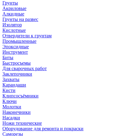
Грунты
Акриловые
Алкидные
Грунты на развес
Изолятор
Кислотные
Отвердители к грунтам
Промышленные
Эпоксидные
Инструмент
Биты
Быстросъемы
Для сварочных работ
Заклепочники
Захваты
Карандаши
Кисти
Клипсосъёмники
Ключи
Молотки
Наконечники
Насадки
Ножи технические
Оборудование для ремонта и покраски
Саморезы