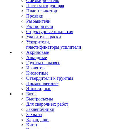
Обезжириватель
Паста матирующяя
Пластификатор
Проявки
Разбавители
Растворители
Структурные покрытия
Удалитель краски
Ускорители,
пластификаторы,усилители
Акриловые
Алкидные
Грунты на развес
Изолятор
Кислотные
Отвердители к грунтам
Промышленные
Эпоксидные
Биты
Быстросъемы
Для сварочных работ
Заклепочники
Захваты
Карандаши
Кисти