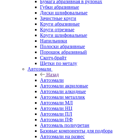
Бумага абразивная в рулонах
Губки абразивные
Диски шлифовальные
Зачистные круги
Круги абразивные
Круги отрезные
Круги шлифовальные
Напильники
Полоски абразивные
Порошок абразивный
Скотч-брайт
Щетки по металу
Автоэмали
Назад
Автоэмали
Автоэмали акриловые
Автоэмали алкидные
Автоэмали металлик
Автоэмали МЛ
Автоэмали НЦ
Автоэмали ПЛ
Автоэмали ПФ
Автоэмаль полиуретан
Базовые компоненты для подбора
Автоэмали на развес