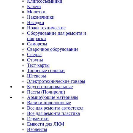
Клипсосъёмники
Ключи
Молотки
Наконечники
Насадки
Ножи технические
Оборудование для ремонта и
покраски
Саморезы
Сварочное оборудование
Сверла
Струны
Тест-карты
Торцевые головки
Штекеры
Электротехнические товары
Круги полировальные
Пасты (Полироли)
Армирующие материалы
Валики поролоновые
Все для ремонта автостекол
Все для ремонта пластика
Герметики
Емкости для ЛКМ
Изоленты