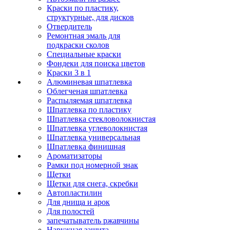
Краски по пластику,
структурные, для дисков
Отвердитель
Ремонтная эмаль для
подкраски сколов
Специальные краски
Фондеки для поиска цветов
Краски 3 в 1
Алюминевая шпатлевка
Облегченая шпатлевка
Распыляемая шпатлевка
Шпатлевка по пластику
Шпатлевка стекловолокнистая
Шпатлевка углеволокнистая
Шпатлевка универсальная
Шпатлевка финишная
Ароматизаторы
Рамки под номерной знак
Щетки
Щетки для снега, скребки
Автопластилин
Для днища и арок
Для полостей
запечатыватель ржавчины
Наружная защита