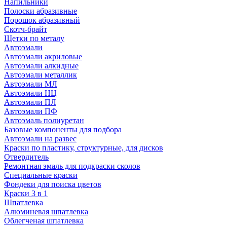
Напильники
Полоски абразивные
Порошок абразивный
Скотч-брайт
Щетки по металу
Автоэмали
Автоэмали акриловые
Автоэмали алкидные
Автоэмали металлик
Автоэмали МЛ
Автоэмали НЦ
Автоэмали ПЛ
Автоэмали ПФ
Автоэмаль полиуретан
Базовые компоненты для подбора
Автоэмали на развес
Краски по пластику, структурные, для дисков
Отвердитель
Ремонтная эмаль для подкраски сколов
Специальные краски
Фондеки для поиска цветов
Краски 3 в 1
Шпатлевка
Алюминевая шпатлевка
Облегченая шпатлевка