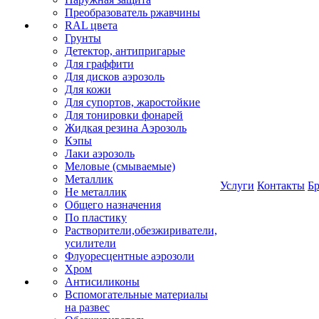
Преобразователь ржавчины
RAL цвета
Грунты
Детектор, антипригарые
Для граффити
Для дисков аэрозоль
Для кожи
Для супортов, жаростойкие
Для тонировки фонарей
Жидкая резина Аэрозоль
Кэпы
Лаки аэрозоль
Меловые (смываемые)
Металлик
Услуги
Контакты
Б
Не металлик
Общего назначения
По пластику
Растворители,обезжириватели,
усилители
Флуоресцентные аэрозоли
Хром
Антисиликоны
Вспомогательные материалы
на развес