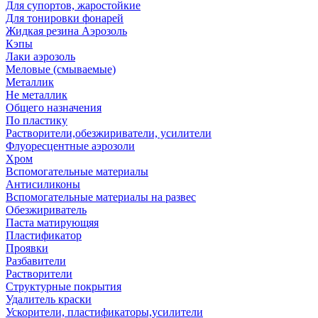
Для супортов, жаростойкие
Для тонировки фонарей
Жидкая резина Аэрозоль
Кэпы
Лаки аэрозоль
Меловые (смываемые)
Металлик
Не металлик
Общего назначения
По пластику
Растворители,обезжириватели, усилители
Флуоресцентные аэрозоли
Хром
Вспомогательные материалы
Антисиликоны
Вспомогательные материалы на развес
Обезжириватель
Паста матирующяя
Пластификатор
Проявки
Разбавители
Растворители
Структурные покрытия
Удалитель краски
Ускорители, пластификаторы,усилители