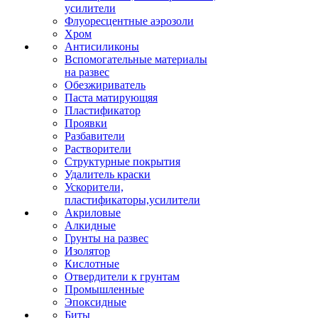
усилители
Флуоресцентные аэрозоли
Хром
Антисиликоны
Вспомогательные материалы
на развес
Обезжириватель
Паста матирующяя
Пластификатор
Проявки
Разбавители
Растворители
Структурные покрытия
Удалитель краски
Ускорители,
пластификаторы,усилители
Акриловые
Алкидные
Грунты на развес
Изолятор
Кислотные
Отвердители к грунтам
Промышленные
Эпоксидные
Биты