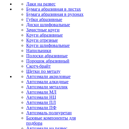
Лаки на развес
Бумага абразивная в листах
Бумага абразивная в рулонах
Губки абразивные
Диски шлифовальные
Зачистные круги
Круги абразивные
Круги отрезные
Круги шлифовальные
Напильники
Полоски абразивные
Порошок абразивный
Скотч-брайт
Щетки по металу
Автоэмали акриловые
Автоэмали алкидные
Автоэмали металлик
Автоэмали МЛ
Автоэмали НЦ
Автоэмали ПЛ
Автоэмали ПФ
Автоэмаль полиуретан
Базовые компоненты для
подбора
Автоэмали на развес