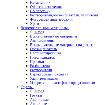
Не металлик
Общего назначения
По пластику
Растворители,обезжириватели, усилители
Флуоресцентные аэрозоли
Хром
Вспомогательные материалы
Назад
Вспомогательные материалы
Антисиликоны
Вспомогательные материалы на развес
Обезжириватель
Паста матирующяя
Пластификатор
Проявки
Разбавители
Растворители
Структурные покрытия
Удалитель краски
Ускорители, пластификаторы,усилители
Грунты
Назад
Грунты
Акриловые
Алкидные