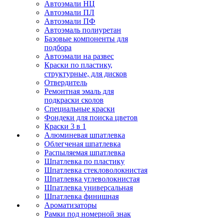
Автоэмали НЦ
Автоэмали ПЛ
Автоэмали ПФ
Автоэмаль полиуретан
Базовые компоненты для
подбора
Автоэмали на развес
Краски по пластику,
структурные, для дисков
Отвердитель
Ремонтная эмаль для
подкраски сколов
Специальные краски
Фондеки для поиска цветов
Краски 3 в 1
Алюминевая шпатлевка
Облегченая шпатлевка
Распыляемая шпатлевка
Шпатлевка по пластику
Шпатлевка стекловолокнистая
Шпатлевка углеволокнистая
Шпатлевка универсальная
Шпатлевка финишная
Ароматизаторы
Рамки под номерной знак