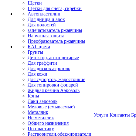
Щетки
Щетки для снега, скребки
Автопластилин
Для днища и арок
Для полостей
запечатыватель ржавчины
Наружная защита
Преобразователь ржавчины
RAL цвета
Грунты
Детектор, антипригарые
Для граффити
Для дисков аэрозоль
Для кожи
Для супортов, жаростойкие
Для тонировки фонарей
Жидкая резина Аэрозоль
Кэпы
Лаки аэрозоль
Меловые (смываемые)
Металлик
Услуги
Контакты
Б
Не металлик
Общего назначения
По пластику
Растворители,обезжириватели,