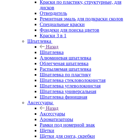
Краски по пластику, структурные, для
дисков
Отвердитель
Ремонтная эмаль для подкраски сколов
Специальные краски
Фондеки для поиска цветов
Краски 3 в 1
Шпатлевка
Назад
Шпатлевка
Алюминевая шпатлевка
Облегченая шпатлевка
Распыляемая шпатлевка
Шпатлевка по пластику
Шпатлевка стекловолокнистая
Шпатлевка углеволокнистая
Шпатлевка универсальная
Шпатлевка финишная
Аксессуары
Назад
Аксессуары
Ароматизаторы
Рамки под номерной знак
Щетки
Щетки для снега, скребки