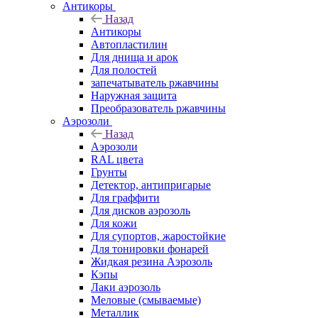
Антикоры
Назад
Антикоры
Автопластилин
Для днища и арок
Для полостей
запечатыватель ржавчины
Наружная защита
Преобразователь ржавчины
Аэрозоли
Назад
Аэрозоли
RAL цвета
Грунты
Детектор, антипригарые
Для граффити
Для дисков аэрозоль
Для кожи
Для супортов, жаростойкие
Для тонировки фонарей
Жидкая резина Аэрозоль
Кэпы
Лаки аэрозоль
Меловые (смываемые)
Металлик