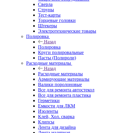
Сверла
Струны
Тест-карты
Торцевые головки
Штекеры
Электротехнические товары
Полировка
Назад
Полировка
Круги полировальные
Пасты (Полироли)
Расходные материалы
Назад
Расходные материалы
Армирующие материалы
Валики поролоновые
Все для ремонта автостекол
Все для ремонта пластика
Герметики
Емкости для ЛКМ
Изоленты
Клей, Хол. сварка
Клипсы
Лента для дизайна
Лента малярная