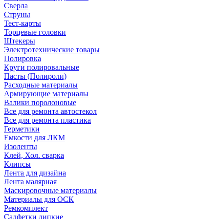
Сверла
Струны
Тест-карты
Торцевые головки
Штекеры
Электротехнические товары
Полировка
Круги полировальные
Пасты (Полироли)
Расходные материалы
Армирующие материалы
Валики поролоновые
Все для ремонта автостекол
Все для ремонта пластика
Герметики
Емкости для ЛКМ
Изоленты
Клей, Хол. сварка
Клипсы
Лента для дизайна
Лента малярная
Маскировочные материалы
Материалы для ОСК
Ремкомплект
Салфетки липкие