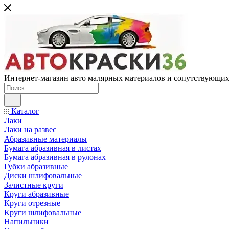
Интернет-магазин авто малярных материалов и сопутствующих
Каталог
Лаки
Лаки на развес
Абразивные материалы
Бумага абразивная в листах
Бумага абразивная в рулонах
Губки абразивные
Диски шлифовальные
Зачистные круги
Круги абразивные
Круги отрезные
Круги шлифовальные
Напильники