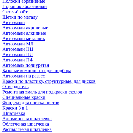
Полоски абразивные
Порошок абразивный
Скотч-брайт
Щетки по металу
Автоэмали
Автоэмали акриловые
Автоэмали алкидные
Автоэмали металлик
Автоэмали МЛ
Автоэмали НЦ
Автоэмали ПЛ
Автоэмали ПФ
Автоэмаль полиуретан
Базовые компоненты для подбора
Автоэмали на развес
Краски по пластику, структурные, для дисков
Отвердитель
Ремонтная эмаль для подкраски сколов
Специальные краски
Фондеки для поиска цветов
Краски 3 в 1
Шпатлевка
Алюминевая шпатлевка
Облегченая шпатлевка
Распыляемая шпатлевка