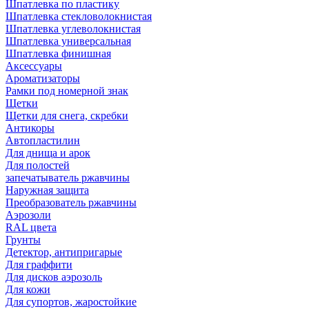
Шпатлевка по пластику
Шпатлевка стекловолокнистая
Шпатлевка углеволокнистая
Шпатлевка универсальная
Шпатлевка финишная
Аксессуары
Ароматизаторы
Рамки под номерной знак
Щетки
Щетки для снега, скребки
Антикоры
Автопластилин
Для днища и арок
Для полостей
запечатыватель ржавчины
Наружная защита
Преобразователь ржавчины
Аэрозоли
RAL цвета
Грунты
Детектор, антипригарые
Для граффити
Для дисков аэрозоль
Для кожи
Для супортов, жаростойкие