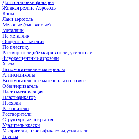
Для тонировки фонарей
Жидкая резина Аэрозоль
Кэпы
Лаки аэрозоль
Меловые (смываемые)
Металлик
Не металлик
Общего назначения
По пластику
Растворители,обезжириватели, усилители
Флуоресцентные аэрозоли
Хром
Вспомогательные материалы
Антисиликоны
Вспомогательные материалы на развес
Обезжириватель
Паста матирующяя
Пластификатор
Проявки
Разбавители
Растворители
Структурные покрытия
Удалитель краски
Ускорители, пластификаторы,усилители
Грунты