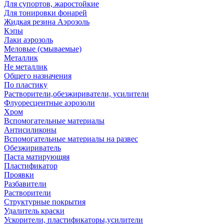
Для супортов, жаростойкие
Для тонировки фонарей
Жидкая резина Аэрозоль
Кэпы
Лаки аэрозоль
Меловые (смываемые)
Металлик
Не металлик
Общего назначения
По пластику
Растворители,обезжириватели, усилители
Флуоресцентные аэрозоли
Хром
Вспомогательные материалы
Антисиликоны
Вспомогательные материалы на развес
Обезжириватель
Паста матирующяя
Пластификатор
Проявки
Разбавители
Растворители
Структурные покрытия
Удалитель краски
Ускорители, пластификаторы,усилители