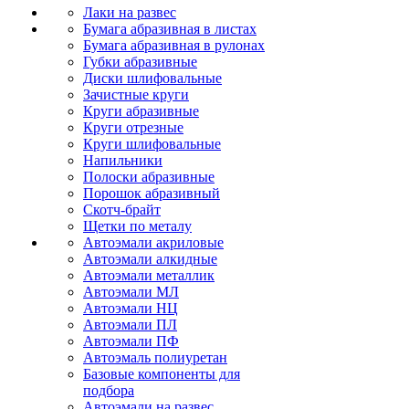
Лаки на развес
Бумага абразивная в листах
Бумага абразивная в рулонах
Губки абразивные
Диски шлифовальные
Зачистные круги
Круги абразивные
Круги отрезные
Круги шлифовальные
Напильники
Полоски абразивные
Порошок абразивный
Скотч-брайт
Щетки по металу
Автоэмали акриловые
Автоэмали алкидные
Автоэмали металлик
Автоэмали МЛ
Автоэмали НЦ
Автоэмали ПЛ
Автоэмали ПФ
Автоэмаль полиуретан
Базовые компоненты для
подбора
Автоэмали на развес