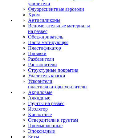
усилители
Флуоресцентные аэрозоли
Хром
Антисиликоны
Вспомогательные материалы
на развес
Обезжириватель
Паста матирующяя
Пластификатор
Проявки
Разбавители
Растворители
Структурные покрытия
Удалитель краски
Ускорители,
пластификаторы,усилители
Акриловые
Алкидные
Грунты на развес
Изолятор
Кислотные
Отвердители к грунтам
Промышленные
Эпоксидные
Биты