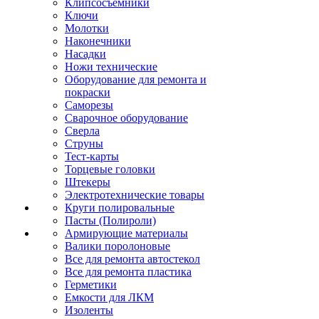
Клипсосъёмники
Ключи
Молотки
Наконечники
Насадки
Ножи технические
Оборудование для ремонта и
покраски
Саморезы
Сварочное оборудование
Сверла
Струны
Тест-карты
Торцевые головки
Штекеры
Электротехнические товары
Круги полировальные
Пасты (Полироли)
Армирующие материалы
Валики поролоновые
Все для ремонта автостекол
Все для ремонта пластика
Герметики
Емкости для ЛКМ
Изоленты