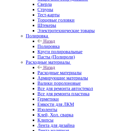
Сверла
Струны
Тест-карты
Торцевые головки
Штекеры
Электротехнические товары
Полировка
Назад
Полировка
Круги полировальные
Пасты (Полироли)
Расходные материалы
Назад
Расходные материалы
Армирующие материалы
Валики поролоновые
Все для ремонта автостекол
Все для ремонта пластика
Герметики
Емкости для ЛКМ
Изоленты
Клей, Хол. сварка
Клипсы
Лента для дизайна
Лента малярная