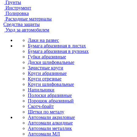
Грунты
Инструмент
Полировка
Расходные материалы
Средства защиты
Уход за автомобилем
Лаки на развес
Бумага абразивная в листах
Бумага абразивная в рулонах
Губки абразивные
Диски шлифовальные
Зачистные круги
Круги абразивные
Круги отрезные
Круги шлифовальные
Напильники
Полоски абразивные
Порошок абразивный
Скотч-брайт
Щетки по металу
Автоэмали акриловые
Автоэмали алкидные
Автоэмали металлик
Автоэмали МЛ