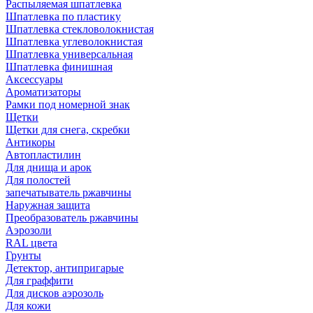
Распыляемая шпатлевка
Шпатлевка по пластику
Шпатлевка стекловолокнистая
Шпатлевка углеволокнистая
Шпатлевка универсальная
Шпатлевка финишная
Аксессуары
Ароматизаторы
Рамки под номерной знак
Щетки
Щетки для снега, скребки
Антикоры
Автопластилин
Для днища и арок
Для полостей
запечатыватель ржавчины
Наружная защита
Преобразователь ржавчины
Аэрозоли
RAL цвета
Грунты
Детектор, антипригарые
Для граффити
Для дисков аэрозоль
Для кожи