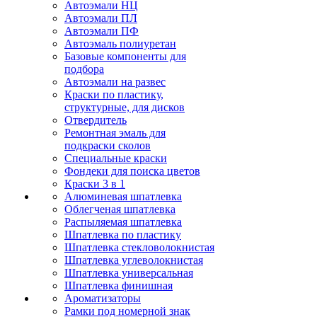
Автоэмали НЦ
Автоэмали ПЛ
Автоэмали ПФ
Автоэмаль полиуретан
Базовые компоненты для
подбора
Автоэмали на развес
Краски по пластику,
структурные, для дисков
Отвердитель
Ремонтная эмаль для
подкраски сколов
Специальные краски
Фондеки для поиска цветов
Краски 3 в 1
Алюминевая шпатлевка
Облегченая шпатлевка
Распыляемая шпатлевка
Шпатлевка по пластику
Шпатлевка стекловолокнистая
Шпатлевка углеволокнистая
Шпатлевка универсальная
Шпатлевка финишная
Ароматизаторы
Рамки под номерной знак