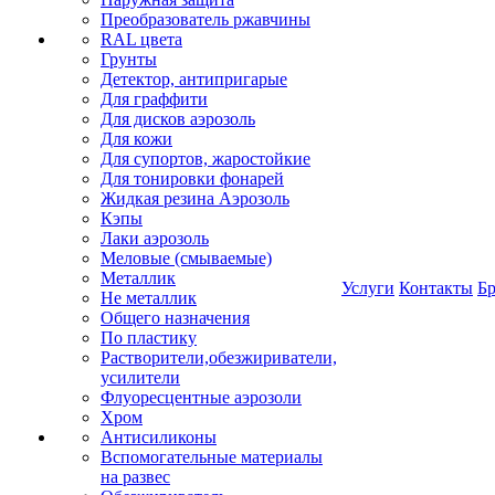
Преобразователь ржавчины
RAL цвета
Грунты
Детектор, антипригарые
Для граффити
Для дисков аэрозоль
Для кожи
Для супортов, жаростойкие
Для тонировки фонарей
Жидкая резина Аэрозоль
Кэпы
Лаки аэрозоль
Меловые (смываемые)
Металлик
Услуги
Контакты
Б
Не металлик
Общего назначения
По пластику
Растворители,обезжириватели,
усилители
Флуоресцентные аэрозоли
Хром
Антисиликоны
Вспомогательные материалы
на развес