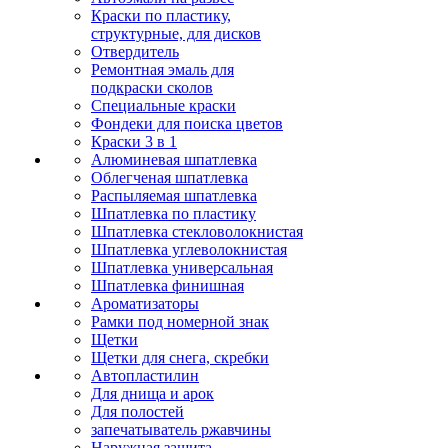
Краски по пластику,
структурные, для дисков
Отвердитель
Ремонтная эмаль для
подкраски сколов
Специальные краски
Фондеки для поиска цветов
Краски 3 в 1
Алюминевая шпатлевка
Облегченая шпатлевка
Распыляемая шпатлевка
Шпатлевка по пластику
Шпатлевка стекловолокнистая
Шпатлевка углеволокнистая
Шпатлевка универсальная
Шпатлевка финишная
Ароматизаторы
Рамки под номерной знак
Щетки
Щетки для снега, скребки
Автопластилин
Для днища и арок
Для полостей
запечатыватель ржавчины
Наружная защита