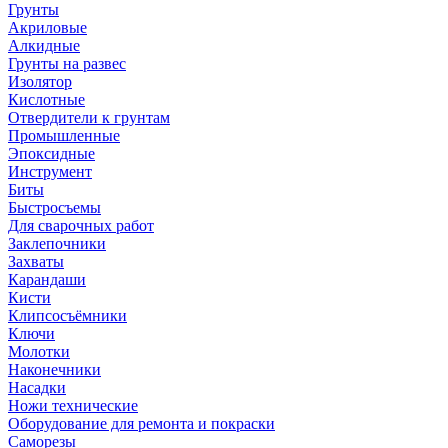
Грунты
Акриловые
Алкидные
Грунты на развес
Изолятор
Кислотные
Отвердители к грунтам
Промышленные
Эпоксидные
Инструмент
Биты
Быстросъемы
Для сварочных работ
Заклепочники
Захваты
Карандаши
Кисти
Клипсосъёмники
Ключи
Молотки
Наконечники
Насадки
Ножи технические
Оборудование для ремонта и покраски
Саморезы