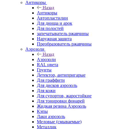
Антикоры
Назад
Антикоры
Автопластилин
Для днища и арок
Для полостей
запечатыватель ржавчины
Наружная защита
Преобразователь ржавчины
Аэрозоли
Назад
Аэрозоли
RAL цвета
Грунты
Детектор, антипригарые
Для граффити
Для дисков аэрозоль
Для кожи
Для супортов, жаростойкие
Для тонировки фонарей
Жидкая резина Аэрозоль
Кэпы
Лаки аэрозоль
Меловые (смываемые)
Металлик