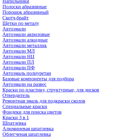
Напильники
Полоски абразивные
Порошок абразивный
Скотч-брайт
Щетки по металу
Автоэмали
Автоэмали акриловые
Автоэмали алкидные
Автоэмали металлик
Автоэмали МЛ
Автоэмали НЦ
Автоэмали ПЛ
Автоэмали ПФ
Автоэмаль полиуретан
Базовые компоненты для подбора
Автоэмали на развес
Краски по пластику, структурные, для дисков
Отвердитель
Ремонтная эмаль для подкраски сколов
Специальные краски
Фондеки для поиска цветов
Краски 3 в 1
Шпатлевка
Алюминевая шпатлевка
Облегченая шпатлевка