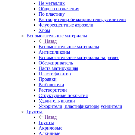
Не металлик
Общего назначения
По пластику
Растворители,обезжириватели, усилители
Флуоресцентные аэрозоли
Хром
Вспомогательные материалы
Назад
Вспомогательные материалы
Антисиликоны
Вспомогательные материалы на развес
Обезжириватель
Паста матирующяя
Пластификатор
Проявки
Разбавители
Растворители
Структурные покрытия
Удалитель краски
Ускорители, пластификаторы,усилители
Грунты
Назад
Грунты
Акриловые
Алкидные