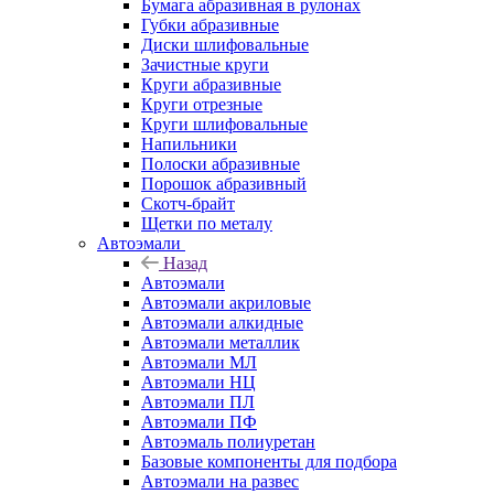
Бумага абразивная в рулонах
Губки абразивные
Диски шлифовальные
Зачистные круги
Круги абразивные
Круги отрезные
Круги шлифовальные
Напильники
Полоски абразивные
Порошок абразивный
Скотч-брайт
Щетки по металу
Автоэмали
Назад
Автоэмали
Автоэмали акриловые
Автоэмали алкидные
Автоэмали металлик
Автоэмали МЛ
Автоэмали НЦ
Автоэмали ПЛ
Автоэмали ПФ
Автоэмаль полиуретан
Базовые компоненты для подбора
Автоэмали на развес