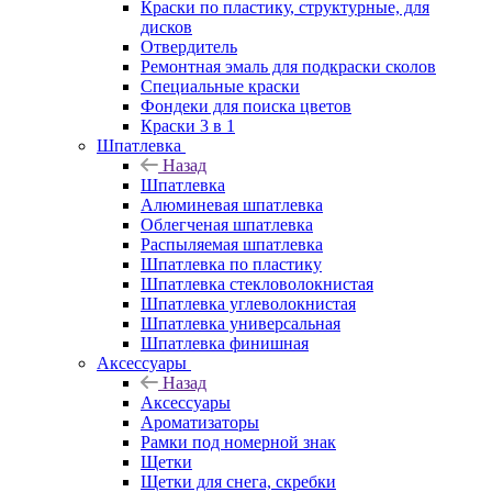
Краски по пластику, структурные, для
дисков
Отвердитель
Ремонтная эмаль для подкраски сколов
Специальные краски
Фондеки для поиска цветов
Краски 3 в 1
Шпатлевка
Назад
Шпатлевка
Алюминевая шпатлевка
Облегченая шпатлевка
Распыляемая шпатлевка
Шпатлевка по пластику
Шпатлевка стекловолокнистая
Шпатлевка углеволокнистая
Шпатлевка универсальная
Шпатлевка финишная
Аксессуары
Назад
Аксессуары
Ароматизаторы
Рамки под номерной знак
Щетки
Щетки для снега, скребки