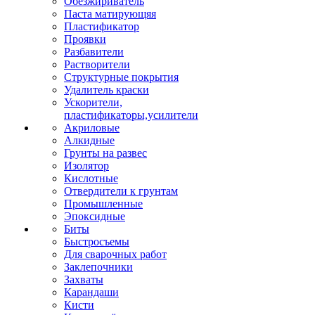
Обезжириватель
Паста матирующяя
Пластификатор
Проявки
Разбавители
Растворители
Структурные покрытия
Удалитель краски
Ускорители,
пластификаторы,усилители
Акриловые
Алкидные
Грунты на развес
Изолятор
Кислотные
Отвердители к грунтам
Промышленные
Эпоксидные
Биты
Быстросъемы
Для сварочных работ
Заклепочники
Захваты
Карандаши
Кисти