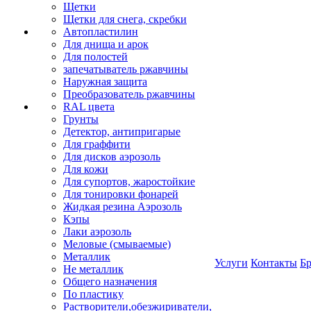
Щетки
Щетки для снега, скребки
Автопластилин
Для днища и арок
Для полостей
запечатыватель ржавчины
Наружная защита
Преобразователь ржавчины
RAL цвета
Грунты
Детектор, антипригарые
Для граффити
Для дисков аэрозоль
Для кожи
Для супортов, жаростойкие
Для тонировки фонарей
Жидкая резина Аэрозоль
Кэпы
Лаки аэрозоль
Меловые (смываемые)
Металлик
Услуги
Контакты
Б
Не металлик
Общего назначения
По пластику
Растворители,обезжириватели,