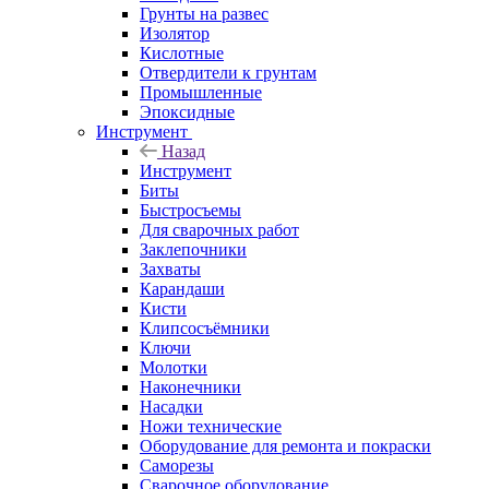
Грунты на развес
Изолятор
Кислотные
Отвердители к грунтам
Промышленные
Эпоксидные
Инструмент
Назад
Инструмент
Биты
Быстросъемы
Для сварочных работ
Заклепочники
Захваты
Карандаши
Кисти
Клипсосъёмники
Ключи
Молотки
Наконечники
Насадки
Ножи технические
Оборудование для ремонта и покраски
Саморезы
Сварочное оборудование