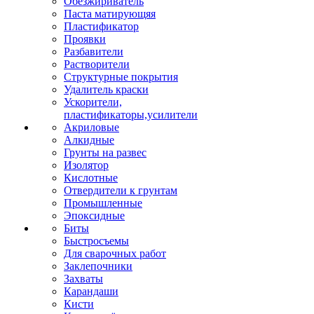
Обезжириватель
Паста матирующяя
Пластификатор
Проявки
Разбавители
Растворители
Структурные покрытия
Удалитель краски
Ускорители,
пластификаторы,усилители
Акриловые
Алкидные
Грунты на развес
Изолятор
Кислотные
Отвердители к грунтам
Промышленные
Эпоксидные
Биты
Быстросъемы
Для сварочных работ
Заклепочники
Захваты
Карандаши
Кисти