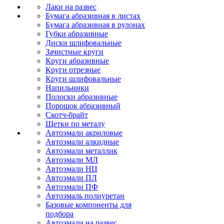
Лаки на развес
Бумага абразивная в листах
Бумага абразивная в рулонах
Губки абразивные
Диски шлифовальные
Зачистные круги
Круги абразивные
Круги отрезные
Круги шлифовальные
Напильники
Полоски абразивные
Порошок абразивный
Скотч-брайт
Щетки по металу
Автоэмали акриловые
Автоэмали алкидные
Автоэмали металлик
Автоэмали МЛ
Автоэмали НЦ
Автоэмали ПЛ
Автоэмали ПФ
Автоэмаль полиуретан
Базовые компоненты для
подбора
Автоэмали на развес