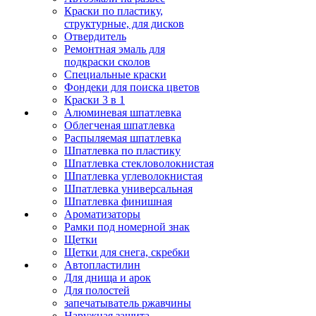
Краски по пластику,
структурные, для дисков
Отвердитель
Ремонтная эмаль для
подкраски сколов
Специальные краски
Фондеки для поиска цветов
Краски 3 в 1
Алюминевая шпатлевка
Облегченая шпатлевка
Распыляемая шпатлевка
Шпатлевка по пластику
Шпатлевка стекловолокнистая
Шпатлевка углеволокнистая
Шпатлевка универсальная
Шпатлевка финишная
Ароматизаторы
Рамки под номерной знак
Щетки
Щетки для снега, скребки
Автопластилин
Для днища и арок
Для полостей
запечатыватель ржавчины
Наружная защита