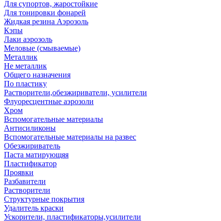
Для супортов, жаростойкие
Для тонировки фонарей
Жидкая резина Аэрозоль
Кэпы
Лаки аэрозоль
Меловые (смываемые)
Металлик
Не металлик
Общего назначения
По пластику
Растворители,обезжириватели, усилители
Флуоресцентные аэрозоли
Хром
Вспомогательные материалы
Антисиликоны
Вспомогательные материалы на развес
Обезжириватель
Паста матирующяя
Пластификатор
Проявки
Разбавители
Растворители
Структурные покрытия
Удалитель краски
Ускорители, пластификаторы,усилители