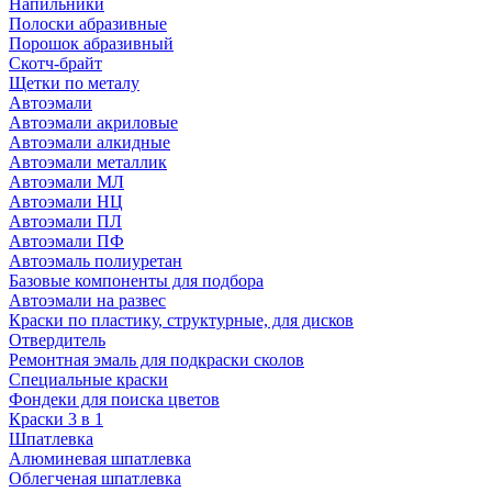
Напильники
Полоски абразивные
Порошок абразивный
Скотч-брайт
Щетки по металу
Автоэмали
Автоэмали акриловые
Автоэмали алкидные
Автоэмали металлик
Автоэмали МЛ
Автоэмали НЦ
Автоэмали ПЛ
Автоэмали ПФ
Автоэмаль полиуретан
Базовые компоненты для подбора
Автоэмали на развес
Краски по пластику, структурные, для дисков
Отвердитель
Ремонтная эмаль для подкраски сколов
Специальные краски
Фондеки для поиска цветов
Краски 3 в 1
Шпатлевка
Алюминевая шпатлевка
Облегченая шпатлевка