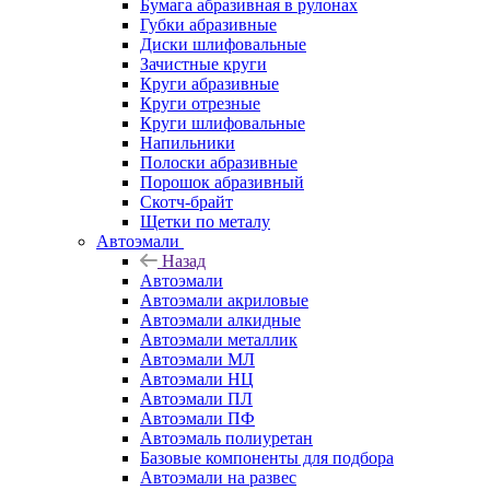
Бумага абразивная в рулонах
Губки абразивные
Диски шлифовальные
Зачистные круги
Круги абразивные
Круги отрезные
Круги шлифовальные
Напильники
Полоски абразивные
Порошок абразивный
Скотч-брайт
Щетки по металу
Автоэмали
Назад
Автоэмали
Автоэмали акриловые
Автоэмали алкидные
Автоэмали металлик
Автоэмали МЛ
Автоэмали НЦ
Автоэмали ПЛ
Автоэмали ПФ
Автоэмаль полиуретан
Базовые компоненты для подбора
Автоэмали на развес