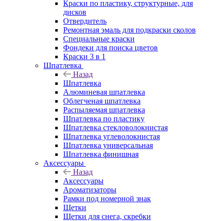
Краски по пластику, структурные, для
дисков
Отвердитель
Ремонтная эмаль для подкраски сколов
Специальные краски
Фондеки для поиска цветов
Краски 3 в 1
Шпатлевка
Назад
Шпатлевка
Алюминевая шпатлевка
Облегченая шпатлевка
Распыляемая шпатлевка
Шпатлевка по пластику
Шпатлевка стекловолокнистая
Шпатлевка углеволокнистая
Шпатлевка универсальная
Шпатлевка финишная
Аксессуары
Назад
Аксессуары
Ароматизаторы
Рамки под номерной знак
Щетки
Щетки для снега, скребки