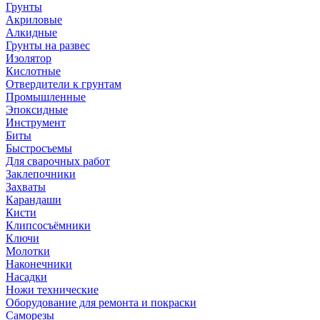
Грунты
Акриловые
Алкидные
Грунты на развес
Изолятор
Кислотные
Отвердители к грунтам
Промышленные
Эпоксидные
Инструмент
Биты
Быстросъемы
Для сварочных работ
Заклепочники
Захваты
Карандаши
Кисти
Клипсосъёмники
Ключи
Молотки
Наконечники
Насадки
Ножи технические
Оборудование для ремонта и покраски
Саморезы