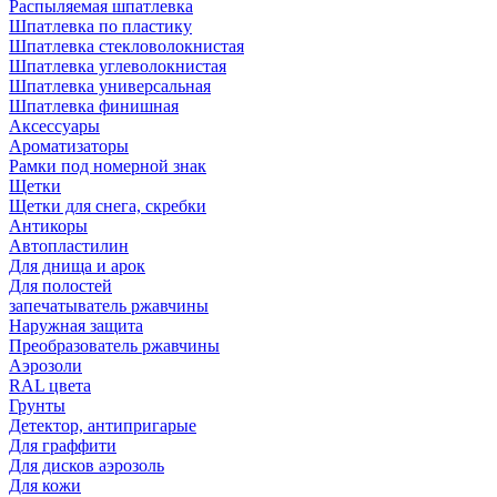
Распыляемая шпатлевка
Шпатлевка по пластику
Шпатлевка стекловолокнистая
Шпатлевка углеволокнистая
Шпатлевка универсальная
Шпатлевка финишная
Аксессуары
Ароматизаторы
Рамки под номерной знак
Щетки
Щетки для снега, скребки
Антикоры
Автопластилин
Для днища и арок
Для полостей
запечатыватель ржавчины
Наружная защита
Преобразователь ржавчины
Аэрозоли
RAL цвета
Грунты
Детектор, антипригарые
Для граффити
Для дисков аэрозоль
Для кожи