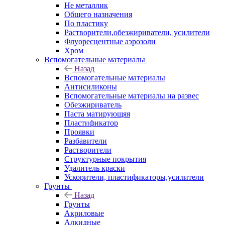
Не металлик
Общего назначения
По пластику
Растворители,обезжириватели, усилители
Флуоресцентные аэрозоли
Хром
Вспомогательные материалы
Назад
Вспомогательные материалы
Антисиликоны
Вспомогательные материалы на развес
Обезжириватель
Паста матирующяя
Пластификатор
Проявки
Разбавители
Растворители
Структурные покрытия
Удалитель краски
Ускорители, пластификаторы,усилители
Грунты
Назад
Грунты
Акриловые
Алкидные