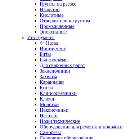
Грунты на развес
Изолятор
Кислотные
Отвердители к грунтам
Промышленные
Эпоксидные
Инструмент
Назад
Инструмент
Биты
Быстросъемы
Для сварочных работ
Заклепочники
Захваты
Карандаши
Кисти
Клипсосъёмники
Ключи
Молотки
Наконечники
Насадки
Ножи технические
Оборудование для ремонта и покраски
Саморезы
Сварочное оборудование