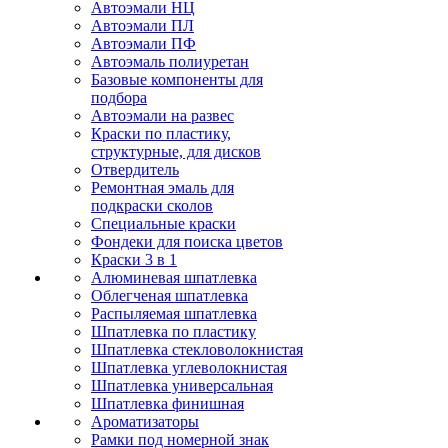
Автоэмали НЦ
Автоэмали ПЛ
Автоэмали ПФ
Автоэмаль полиуретан
Базовые компоненты для
подбора
Автоэмали на развес
Краски по пластику,
структурные, для дисков
Отвердитель
Ремонтная эмаль для
подкраски сколов
Специальные краски
Фондеки для поиска цветов
Краски 3 в 1
Алюминевая шпатлевка
Облегченая шпатлевка
Распыляемая шпатлевка
Шпатлевка по пластику
Шпатлевка стекловолокнистая
Шпатлевка углеволокнистая
Шпатлевка универсальная
Шпатлевка финишная
Ароматизаторы
Рамки под номерной знак