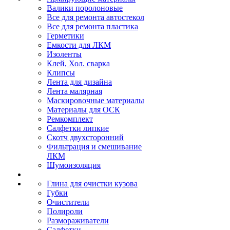
Валики поролоновые
Все для ремонта автостекол
Все для ремонта пластика
Герметики
Емкости для ЛКМ
Изоленты
Клей, Хол. сварка
Клипсы
Лента для дизайна
Лента малярная
Маскировочные материалы
Материалы для ОСК
Ремкомплект
Салфетки липкие
Скотч двухсторонний
Фильтрация и смешивание
ЛКМ
Шумоизоляция
Глина для очистки кузова
Губки
Очистители
Полироли
Размораживатели
Салфетки