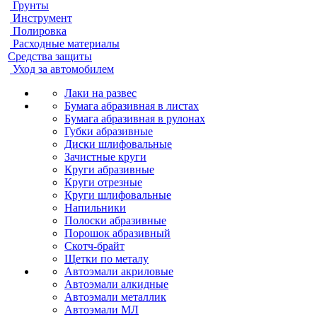
Грунты
Инструмент
Полировка
Расходные материалы
Средства защиты
Уход за автомобилем
Лаки на развес
Бумага абразивная в листах
Бумага абразивная в рулонах
Губки абразивные
Диски шлифовальные
Зачистные круги
Круги абразивные
Круги отрезные
Круги шлифовальные
Напильники
Полоски абразивные
Порошок абразивный
Скотч-брайт
Щетки по металу
Автоэмали акриловые
Автоэмали алкидные
Автоэмали металлик
Автоэмали МЛ