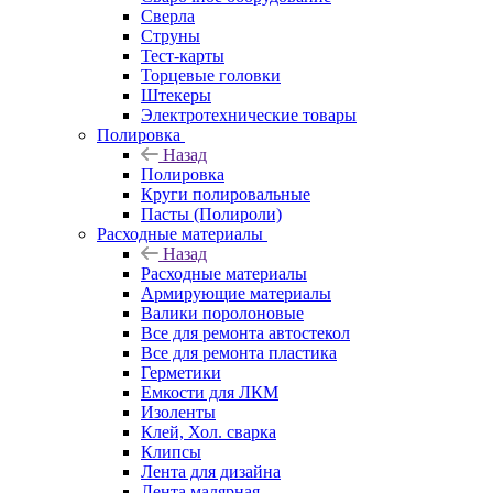
Сверла
Струны
Тест-карты
Торцевые головки
Штекеры
Электротехнические товары
Полировка
Назад
Полировка
Круги полировальные
Пасты (Полироли)
Расходные материалы
Назад
Расходные материалы
Армирующие материалы
Валики поролоновые
Все для ремонта автостекол
Все для ремонта пластика
Герметики
Емкости для ЛКМ
Изоленты
Клей, Хол. сварка
Клипсы
Лента для дизайна
Лента малярная