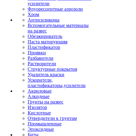
усилители
Флуоресцентные аэрозоли
Хром
Антисиликоны
Вспомогательные материалы
на развес
Обезжириватель
Паста матирующяя
Пластификатор
Проявки
Разбавители
Растворители
Структурные покрытия
Удалитель краски
Ускорители,
пластификаторы,усилители
Акриловые
Алкидные
Грунты на развес
Изолятор
Кислотные
Отвердители к грунтам
Промышленные
Эпоксидные
Биты