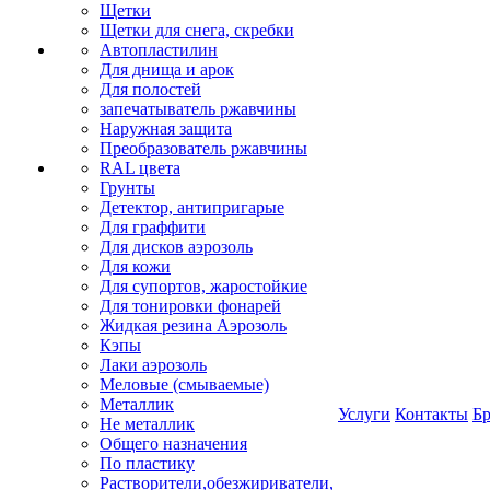
Щетки
Щетки для снега, скребки
Автопластилин
Для днища и арок
Для полостей
запечатыватель ржавчины
Наружная защита
Преобразователь ржавчины
RAL цвета
Грунты
Детектор, антипригарые
Для граффити
Для дисков аэрозоль
Для кожи
Для супортов, жаростойкие
Для тонировки фонарей
Жидкая резина Аэрозоль
Кэпы
Лаки аэрозоль
Меловые (смываемые)
Металлик
Услуги
Контакты
Б
Не металлик
Общего назначения
По пластику
Растворители,обезжириватели,