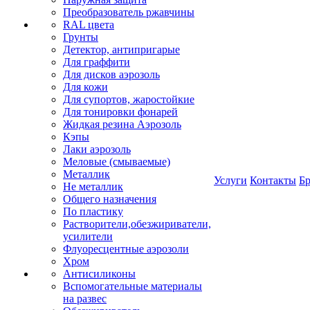
Преобразователь ржавчины
RAL цвета
Грунты
Детектор, антипригарые
Для граффити
Для дисков аэрозоль
Для кожи
Для супортов, жаростойкие
Для тонировки фонарей
Жидкая резина Аэрозоль
Кэпы
Лаки аэрозоль
Меловые (смываемые)
Металлик
Услуги
Контакты
Б
Не металлик
Общего назначения
По пластику
Растворители,обезжириватели,
усилители
Флуоресцентные аэрозоли
Хром
Антисиликоны
Вспомогательные материалы
на развес