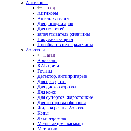
Антикоры
Назад
Антикоры
Автопластилин
Для днища и арок
Для полостей
запечатыватель ржавчины
Наружная защита
Преобразователь ржавчины
Аэрозоли
Назад
Аэрозоли
RAL цвета
Грунты
Детектор, антипригарые
Для граффити
Для дисков аэрозоль
Для кожи
Для супортов, жаростойкие
Для тонировки фонарей
Жидкая резина Аэрозоль
Кэпы
Лаки аэрозоль
Меловые (смываемые)
Металлик