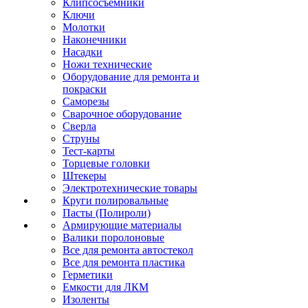
Клипсосъёмники
Ключи
Молотки
Наконечники
Насадки
Ножи технические
Оборудование для ремонта и
покраски
Саморезы
Сварочное оборудование
Сверла
Струны
Тест-карты
Торцевые головки
Штекеры
Электротехнические товары
Круги полировальные
Пасты (Полироли)
Армирующие материалы
Валики поролоновые
Все для ремонта автостекол
Все для ремонта пластика
Герметики
Емкости для ЛКМ
Изоленты