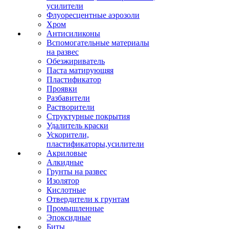
усилители
Флуоресцентные аэрозоли
Хром
Антисиликоны
Вспомогательные материалы
на развес
Обезжириватель
Паста матирующяя
Пластификатор
Проявки
Разбавители
Растворители
Структурные покрытия
Удалитель краски
Ускорители,
пластификаторы,усилители
Акриловые
Алкидные
Грунты на развес
Изолятор
Кислотные
Отвердители к грунтам
Промышленные
Эпоксидные
Биты