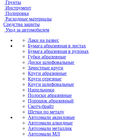
Грунты
Инструмент
Полировка
Расходные материалы
Средства защиты
Уход за автомобилем
Лаки на развес
Бумага абразивная в листах
Бумага абразивная в рулонах
Губки абразивные
Диски шлифовальные
Зачистные круги
Круги абразивные
Круги отрезные
Круги шлифовальные
Напильники
Полоски абразивные
Порошок абразивный
Скотч-брайт
Щетки по металу
Автоэмали акриловые
Автоэмали алкидные
Автоэмали металлик
Автоэмали МЛ