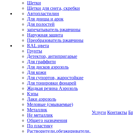
Щетки
Щетки для снега, скребки
Автопластилин
Для днища и арок
Для полостей
запечатыватель ржавчины
Наружная защита
Преобразователь ржавчины
RAL цвета
Грунты
Детектор, антипригарые
Для граффити
Для дисков аэрозоль
Для кожи
Для супортов, жаростойкие
Для тонировки фонарей
Жидкая резина Аэрозоль
Кэпы
Лаки аэрозоль
Меловые (смываемые)
Металлик
Услуги
Контакты
Б
Не металлик
Общего назначения
По пластику
Растворители,обезжириватели,