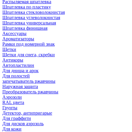
Распыляемая шпатлевка
Шпатлевка по пластику
Шпатлевка стекловолокнистая
Шпатлевка углеволокнистая
Шпатлевка универсальная
Шпатлевка финишная
Аксессуары
Ароматизаторы
Рамки под номерной знак
Щетки
Щетки для снега, скребки
Антикоры
Автопластилин
Для днища и арок
Для полостей
запечатыватель ржавчины
Наружная защита
Преобразователь ржавчины
Аэрозоли
RAL цвета
Грунты
Детектор, антипригарые
Для граффити
Для дисков аэрозоль
Для кожи