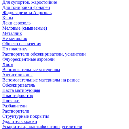
Для супортов, жаростойкие
Для тонировки фонарей
Жидкая резина Аэрозоль
Кэпы
Лаки аэрозоль
Меловые (смываемые)
Металлик
Не металлик
Общего назначения
По пластику
Растворители,обезжириватели, усилители
Флуоресцентные аэрозоли
Хром
Вспомогательные материалы
Антисиликоны
Вспомогательные материалы на развес
Обезжириватель
Паста матирующяя
Пластификатор
Проявки
Разбавители
Растворители
Структурные покрытия
Удалитель краски
Ускорители, пластификаторы,усилители