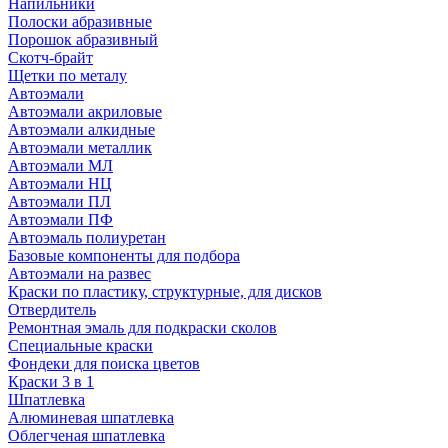
Напильники
Полоски абразивные
Порошок абразивный
Скотч-брайт
Щетки по металу
Автоэмали
Автоэмали акриловые
Автоэмали алкидные
Автоэмали металлик
Автоэмали МЛ
Автоэмали НЦ
Автоэмали ПЛ
Автоэмали ПФ
Автоэмаль полиуретан
Базовые компоненты для подбора
Автоэмали на развес
Краски по пластику, структурные, для дисков
Отвердитель
Ремонтная эмаль для подкраски сколов
Специальные краски
Фондеки для поиска цветов
Краски 3 в 1
Шпатлевка
Алюминевая шпатлевка
Облегченая шпатлевка