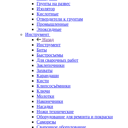
Грунты на развес
Изолятор
Кислотные
Отвердители к грунтам
Промышленные
Эпоксидные
Инструмент
Назад
Инструмент
Биты
Быстросъемы
Для сварочных работ
Заклепочники
Захваты
Карандаши
Кисти
Клипсосъёмники
Ключи
Молотки
Наконечники
Насадки
Ножи технические
Оборудование для ремонта и покраски
Саморезы
Сварочное оборудование