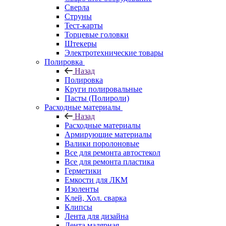
Сверла
Струны
Тест-карты
Торцевые головки
Штекеры
Электротехнические товары
Полировка
Назад
Полировка
Круги полировальные
Пасты (Полироли)
Расходные материалы
Назад
Расходные материалы
Армирующие материалы
Валики поролоновые
Все для ремонта автостекол
Все для ремонта пластика
Герметики
Емкости для ЛКМ
Изоленты
Клей, Хол. сварка
Клипсы
Лента для дизайна
Лента малярная