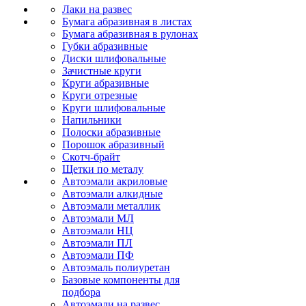
Лаки на развес
Бумага абразивная в листах
Бумага абразивная в рулонах
Губки абразивные
Диски шлифовальные
Зачистные круги
Круги абразивные
Круги отрезные
Круги шлифовальные
Напильники
Полоски абразивные
Порошок абразивный
Скотч-брайт
Щетки по металу
Автоэмали акриловые
Автоэмали алкидные
Автоэмали металлик
Автоэмали МЛ
Автоэмали НЦ
Автоэмали ПЛ
Автоэмали ПФ
Автоэмаль полиуретан
Базовые компоненты для
подбора
Автоэмали на развес