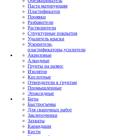
Обезжириватель
Паста матирующяя
Пластификатор
Проявки
Разбавители
Растворители
Структурные покрытия
Удалитель краски
Ускорители,
пластификаторы,усилители
Акриловые
Алкидные
Грунты на развес
Изолятор
Кислотные
Отвердители к грунтам
Промышленные
Эпоксидные
Биты
Быстросъемы
Для сварочных работ
Заклепочники
Захваты
Карандаши
Кисти