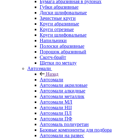
Бумага абразивная в рулонах
Губки абразивные
Диски шлифовальные
Зачистные круги
Круги абразивные
Круги отрезные
Круги шлифовальные
Напильники
Полоски абразивные
Порошок абразивный
Скотч-брайт
Щетки по металу
Автоэмали
Назад
Автоэмали
Автоэмали акриловые
Автоэмали алкидные
Автоэмали металлик
Автоэмали МЛ
Автоэмали НЦ
Автоэмали ПЛ
Автоэмали ПФ
Автоэмаль полиуретан
Базовые компоненты для подбора
Автоэмали на развес