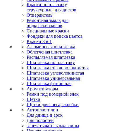
Краски по пластику,
структурные, для дисков
Отвердитель
Ремонтная эмаль для
подкраски сколов
Специальные краски
Фондеки для поиска цветов
Краски 3 в 1
Алюминевая шпатлевка
Облегченая шпатлевка
Распыляемая шпатлевка
Шпатлевка по пластику
Шпатлевка стекловолокнистая
Шпатлевка углеволокнистая
Шпатлевка универсальная
Шпатлевка финишная
Ароматизаторы
Рамки под номерной знак
Щетки
Щетки для снега, скребки
Автопластилин
Для днища и арок
Для полостей
запечатыватель ржавчины
Наружная защита