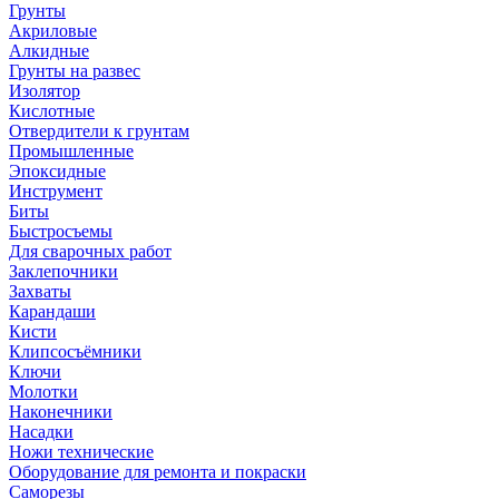
Грунты
Акриловые
Алкидные
Грунты на развес
Изолятор
Кислотные
Отвердители к грунтам
Промышленные
Эпоксидные
Инструмент
Биты
Быстросъемы
Для сварочных работ
Заклепочники
Захваты
Карандаши
Кисти
Клипсосъёмники
Ключи
Молотки
Наконечники
Насадки
Ножи технические
Оборудование для ремонта и покраски
Саморезы