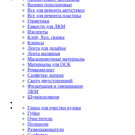
Валики поролоновые
Все для ремонта автостекол
Все для ремонта пластика
Герметики
Емкости для ЛКМ
Изоленты
Клей, Хол. сварка
Клипсы
Лента для дизайна
Лента малярная
Маскировочные материалы
Материалы для ОСК
Ремкомплект
Салфетки липкие
Скотч двухсторонний
Фильтрация и смешивание
ЛКМ
Шумоизоляция
Глина для очистки кузова
Губки
Очистители
Полироли
Размораживатели
Салфетки