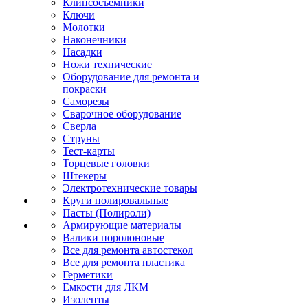
Клипсосъёмники
Ключи
Молотки
Наконечники
Насадки
Ножи технические
Оборудование для ремонта и
покраски
Саморезы
Сварочное оборудование
Сверла
Струны
Тест-карты
Торцевые головки
Штекеры
Электротехнические товары
Круги полировальные
Пасты (Полироли)
Армирующие материалы
Валики поролоновые
Все для ремонта автостекол
Все для ремонта пластика
Герметики
Емкости для ЛКМ
Изоленты