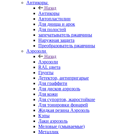
Антикоры
Назад
Антикоры
Автопластилин
Для днища и арок
Для полостей
запечатыватель ржавчины
Наружная защита
Преобразователь ржавчины
Аэрозоли
Назад
Аэрозоли
RAL цвета
Грунты
Детектор, антипригарые
Для граффити
Для дисков аэрозоль
Для кожи
Для супортов, жаростойкие
Для тонировки фонарей
Жидкая резина Аэрозоль
Кэпы
Лаки аэрозоль
Меловые (смываемые)
Металлик