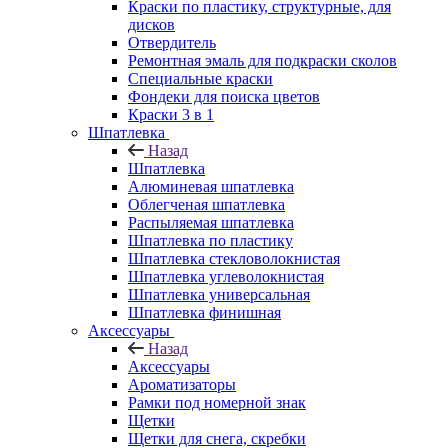
Краски по пластику, структурные, для
дисков
Отвердитель
Ремонтная эмаль для подкраски сколов
Специальные краски
Фондеки для поиска цветов
Краски 3 в 1
Шпатлевка
Назад
Шпатлевка
Алюминевая шпатлевка
Облегченая шпатлевка
Распыляемая шпатлевка
Шпатлевка по пластику
Шпатлевка стекловолокнистая
Шпатлевка углеволокнистая
Шпатлевка универсальная
Шпатлевка финишная
Аксессуары
Назад
Аксессуары
Ароматизаторы
Рамки под номерной знак
Щетки
Щетки для снега, скребки