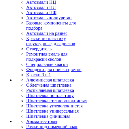
Автоэмали НЦ
Автоэмали ПЛ
Автоэмали ПФ
Автоэмаль полиуретан
Базовые компоненты для
подбора
Автоэмали на развес
Краски по пластику,
структурные, для дисков
Отвердитель
Ремонтная эмаль для
подкраски сколов
Специальные краски
Фондеки для поиска цветов
Краски 3 в 1
Алюминевая шпатлевка
Облегченая шпатлевка
Распыляемая шпатлевка
Шпатлевка по пластику
Шпатлевка стекловолокнистая
Шпатлевка углеволокнистая
Шпатлевка универсальная
Шпатлевка финишная
Ароматизаторы
Рамки под номерной знак