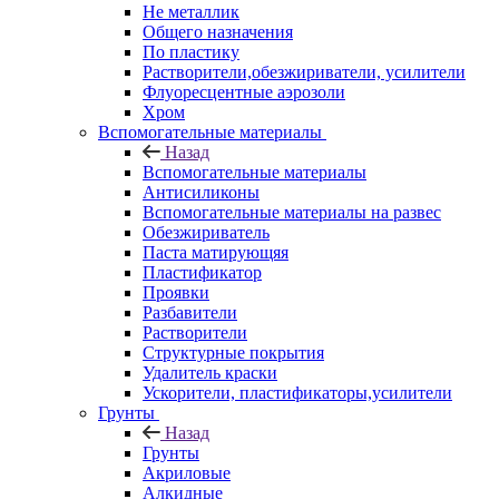
Не металлик
Общего назначения
По пластику
Растворители,обезжириватели, усилители
Флуоресцентные аэрозоли
Хром
Вспомогательные материалы
Назад
Вспомогательные материалы
Антисиликоны
Вспомогательные материалы на развес
Обезжириватель
Паста матирующяя
Пластификатор
Проявки
Разбавители
Растворители
Структурные покрытия
Удалитель краски
Ускорители, пластификаторы,усилители
Грунты
Назад
Грунты
Акриловые
Алкидные