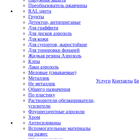
Преобразователь ржавчины
RAL цвета
Грунты
Детектор, антипригарые
Для граффити
Для дисков аэрозоль
Для кожи
Для супортов, жаростойкие
Для тонировки фонарей
Жидкая резина Аэрозоль
Кэпы
Лаки аэрозоль
Меловые (смываемые)
Металлик
Услуги
Контакты
Б
Не металлик
Общего назначения
По пластику
Растворители,обезжириватели,
усилители
Флуоресцентные аэрозоли
Хром
Антисиликоны
Вспомогательные материалы
на развес