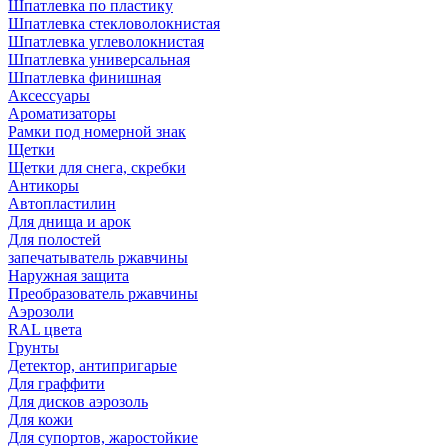
Шпатлевка по пластику
Шпатлевка стекловолокнистая
Шпатлевка углеволокнистая
Шпатлевка универсальная
Шпатлевка финишная
Аксессуары
Ароматизаторы
Рамки под номерной знак
Щетки
Щетки для снега, скребки
Антикоры
Автопластилин
Для днища и арок
Для полостей
запечатыватель ржавчины
Наружная защита
Преобразователь ржавчины
Аэрозоли
RAL цвета
Грунты
Детектор, антипригарые
Для граффити
Для дисков аэрозоль
Для кожи
Для супортов, жаростойкие