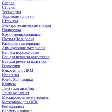
Сверла
Струны
Тест-карты
Торцевые головки
Штекеры
Электротехнические товары
Полировка
Круги полировальные
Пасты (Полироли)
Расходные материалы
Армирующие материалы
Валики поролоновые
Все для ремонта автостекол
Все для ремонта пластика
Герметики
Емкости для ЛКМ
Изоленты
Клей, Хол. сварка
Клипсы
Лента для дизайна
Лента малярная
Маскировочные материалы
Материалы для ОСК
Ремкомплект
Салфетки липкие