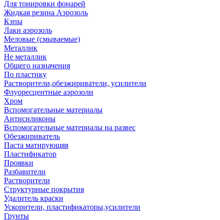
Для тонировки фонарей
Жидкая резина Аэрозоль
Кэпы
Лаки аэрозоль
Меловые (смываемые)
Металлик
Не металлик
Общего назначения
По пластику
Растворители,обезжириватели, усилители
Флуоресцентные аэрозоли
Хром
Вспомогательные материалы
Антисиликоны
Вспомогательные материалы на развес
Обезжириватель
Паста матирующяя
Пластификатор
Проявки
Разбавители
Растворители
Структурные покрытия
Удалитель краски
Ускорители, пластификаторы,усилители
Грунты