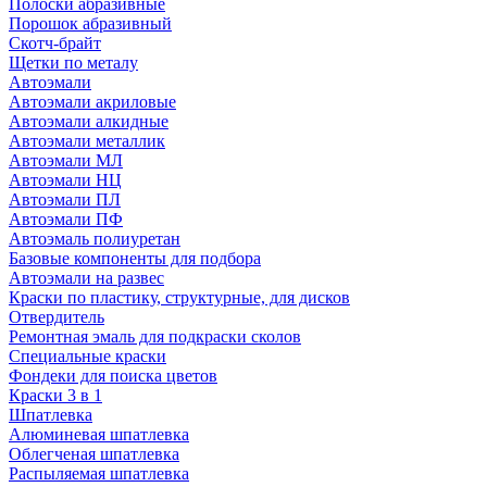
Полоски абразивные
Порошок абразивный
Скотч-брайт
Щетки по металу
Автоэмали
Автоэмали акриловые
Автоэмали алкидные
Автоэмали металлик
Автоэмали МЛ
Автоэмали НЦ
Автоэмали ПЛ
Автоэмали ПФ
Автоэмаль полиуретан
Базовые компоненты для подбора
Автоэмали на развес
Краски по пластику, структурные, для дисков
Отвердитель
Ремонтная эмаль для подкраски сколов
Специальные краски
Фондеки для поиска цветов
Краски 3 в 1
Шпатлевка
Алюминевая шпатлевка
Облегченая шпатлевка
Распыляемая шпатлевка