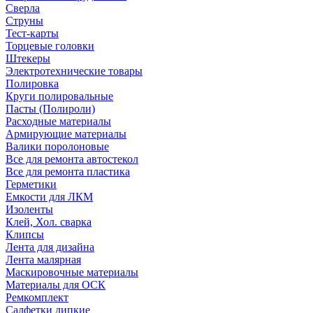
Сверла
Струны
Тест-карты
Торцевые головки
Штекеры
Электротехнические товары
Полировка
Круги полировальные
Пасты (Полироли)
Расходные материалы
Армирующие материалы
Валики поролоновые
Все для ремонта автостекол
Все для ремонта пластика
Герметики
Емкости для ЛКМ
Изоленты
Клей, Хол. сварка
Клипсы
Лента для дизайна
Лента малярная
Маскировочные материалы
Материалы для ОСК
Ремкомплект
Салфетки липкие