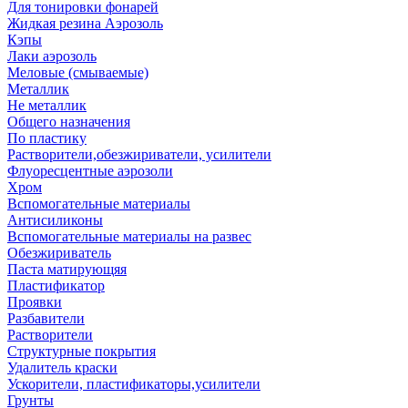
Для тонировки фонарей
Жидкая резина Аэрозоль
Кэпы
Лаки аэрозоль
Меловые (смываемые)
Металлик
Не металлик
Общего назначения
По пластику
Растворители,обезжириватели, усилители
Флуоресцентные аэрозоли
Хром
Вспомогательные материалы
Антисиликоны
Вспомогательные материалы на развес
Обезжириватель
Паста матирующяя
Пластификатор
Проявки
Разбавители
Растворители
Структурные покрытия
Удалитель краски
Ускорители, пластификаторы,усилители
Грунты