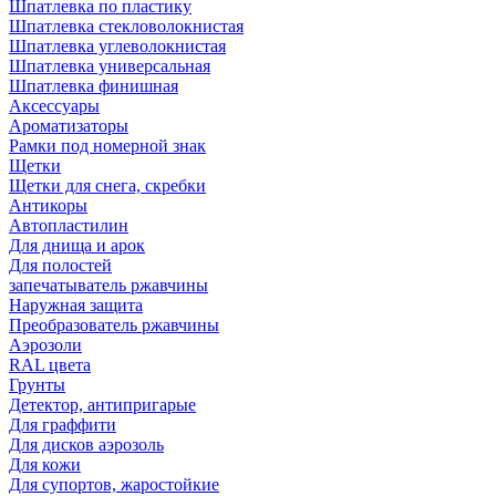
Шпатлевка по пластику
Шпатлевка стекловолокнистая
Шпатлевка углеволокнистая
Шпатлевка универсальная
Шпатлевка финишная
Аксессуары
Ароматизаторы
Рамки под номерной знак
Щетки
Щетки для снега, скребки
Антикоры
Автопластилин
Для днища и арок
Для полостей
запечатыватель ржавчины
Наружная защита
Преобразователь ржавчины
Аэрозоли
RAL цвета
Грунты
Детектор, антипригарые
Для граффити
Для дисков аэрозоль
Для кожи
Для супортов, жаростойкие