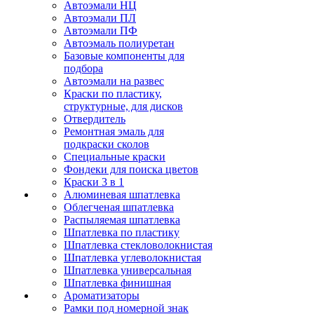
Автоэмали НЦ
Автоэмали ПЛ
Автоэмали ПФ
Автоэмаль полиуретан
Базовые компоненты для
подбора
Автоэмали на развес
Краски по пластику,
структурные, для дисков
Отвердитель
Ремонтная эмаль для
подкраски сколов
Специальные краски
Фондеки для поиска цветов
Краски 3 в 1
Алюминевая шпатлевка
Облегченая шпатлевка
Распыляемая шпатлевка
Шпатлевка по пластику
Шпатлевка стекловолокнистая
Шпатлевка углеволокнистая
Шпатлевка универсальная
Шпатлевка финишная
Ароматизаторы
Рамки под номерной знак