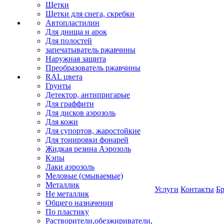
Щетки
Щетки для снега, скребки
Автопластилин
Для днища и арок
Для полостей
запечатыватель ржавчины
Наружная защита
Преобразователь ржавчины
RAL цвета
Грунты
Детектор, антипригарые
Для граффити
Для дисков аэрозоль
Для кожи
Для супортов, жаростойкие
Для тонировки фонарей
Жидкая резина Аэрозоль
Кэпы
Лаки аэрозоль
Меловые (смываемые)
Металлик
Услуги
Контакты
Б
Не металлик
Общего назначения
По пластику
Растворители,обезжириватели,