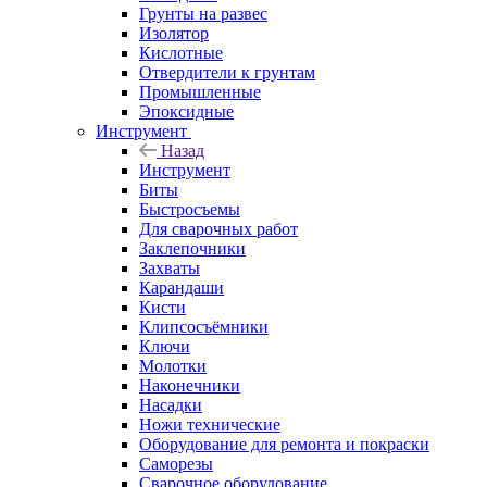
Грунты на развес
Изолятор
Кислотные
Отвердители к грунтам
Промышленные
Эпоксидные
Инструмент
Назад
Инструмент
Биты
Быстросъемы
Для сварочных работ
Заклепочники
Захваты
Карандаши
Кисти
Клипсосъёмники
Ключи
Молотки
Наконечники
Насадки
Ножи технические
Оборудование для ремонта и покраски
Саморезы
Сварочное оборудование