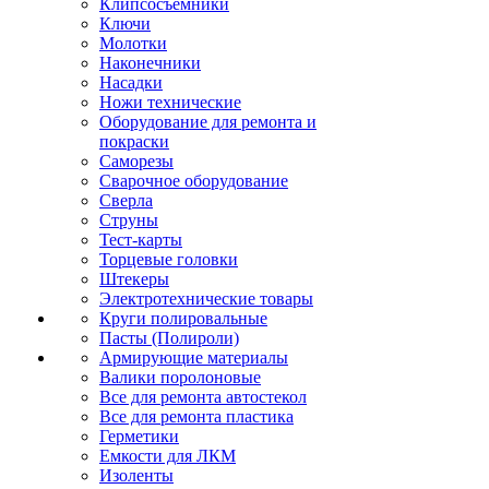
Клипсосъёмники
Ключи
Молотки
Наконечники
Насадки
Ножи технические
Оборудование для ремонта и
покраски
Саморезы
Сварочное оборудование
Сверла
Струны
Тест-карты
Торцевые головки
Штекеры
Электротехнические товары
Круги полировальные
Пасты (Полироли)
Армирующие материалы
Валики поролоновые
Все для ремонта автостекол
Все для ремонта пластика
Герметики
Емкости для ЛКМ
Изоленты