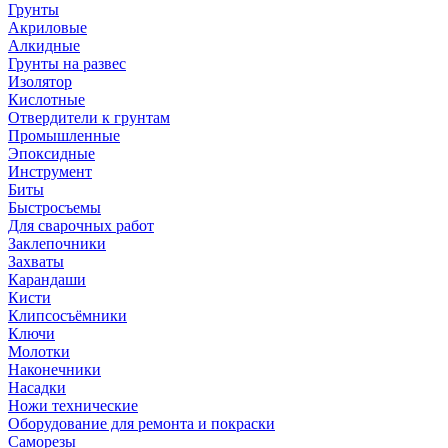
Грунты
Акриловые
Алкидные
Грунты на развес
Изолятор
Кислотные
Отвердители к грунтам
Промышленные
Эпоксидные
Инструмент
Биты
Быстросъемы
Для сварочных работ
Заклепочники
Захваты
Карандаши
Кисти
Клипсосъёмники
Ключи
Молотки
Наконечники
Насадки
Ножи технические
Оборудование для ремонта и покраски
Саморезы