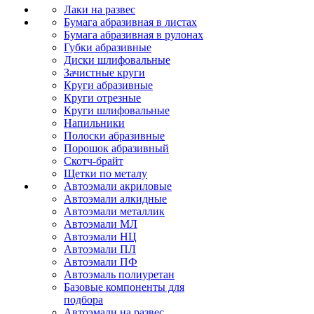
Лаки на развес
Бумага абразивная в листах
Бумага абразивная в рулонах
Губки абразивные
Диски шлифовальные
Зачистные круги
Круги абразивные
Круги отрезные
Круги шлифовальные
Напильники
Полоски абразивные
Порошок абразивный
Скотч-брайт
Щетки по металу
Автоэмали акриловые
Автоэмали алкидные
Автоэмали металлик
Автоэмали МЛ
Автоэмали НЦ
Автоэмали ПЛ
Автоэмали ПФ
Автоэмаль полиуретан
Базовые компоненты для
подбора
Автоэмали на развес