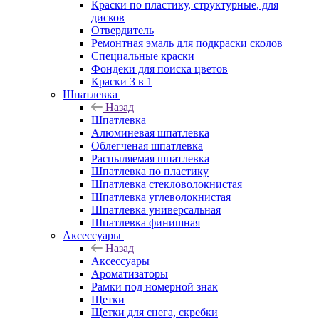
Краски по пластику, структурные, для
дисков
Отвердитель
Ремонтная эмаль для подкраски сколов
Специальные краски
Фондеки для поиска цветов
Краски 3 в 1
Шпатлевка
Назад
Шпатлевка
Алюминевая шпатлевка
Облегченая шпатлевка
Распыляемая шпатлевка
Шпатлевка по пластику
Шпатлевка стекловолокнистая
Шпатлевка углеволокнистая
Шпатлевка универсальная
Шпатлевка финишная
Аксессуары
Назад
Аксессуары
Ароматизаторы
Рамки под номерной знак
Щетки
Щетки для снега, скребки