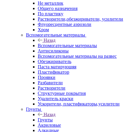
Не металлик
Общего назначения
По пластику
Растворители,обезжириватели, усилители
Флуоресцентные аэрозоли
Хром
Вспомогательные материалы
Назад
Вспомогательные материалы
Антисиликоны
Вспомогательные материалы на развес
Обезжириватель
Паста матирующяя
Пластификатор
Проявки
Разбавители
Растворители
Структурные покрытия
Удалитель краски
Ускорители, пластификаторы,усилители
Грунты
Назад
Грунты
Акриловые
Алкидные