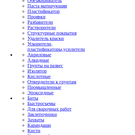
Обезжириватель
Паста матирующяя
Пластификатор
Проявки
Разбавители
Растворители
Структурные покрытия
Удалитель краски
Ускорители,
пластификаторы,усилители
Акриловые
Алкидные
Грунты на развес
Изолятор
Кислотные
Отвердители к грунтам
Промышленные
Эпоксидные
Биты
Быстросъемы
Для сварочных работ
Заклепочники
Захваты
Карандаши
Кисти