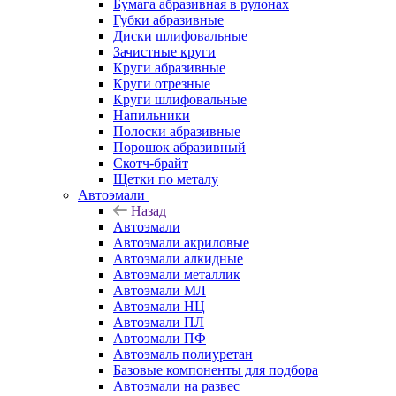
Бумага абразивная в рулонах
Губки абразивные
Диски шлифовальные
Зачистные круги
Круги абразивные
Круги отрезные
Круги шлифовальные
Напильники
Полоски абразивные
Порошок абразивный
Скотч-брайт
Щетки по металу
Автоэмали
Назад
Автоэмали
Автоэмали акриловые
Автоэмали алкидные
Автоэмали металлик
Автоэмали МЛ
Автоэмали НЦ
Автоэмали ПЛ
Автоэмали ПФ
Автоэмаль полиуретан
Базовые компоненты для подбора
Автоэмали на развес