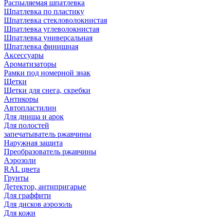
Распыляемая шпатлевка
Шпатлевка по пластику
Шпатлевка стекловолокнистая
Шпатлевка углеволокнистая
Шпатлевка универсальная
Шпатлевка финишная
Аксессуары
Ароматизаторы
Рамки под номерной знак
Щетки
Щетки для снега, скребки
Антикоры
Автопластилин
Для днища и арок
Для полостей
запечатыватель ржавчины
Наружная защита
Преобразователь ржавчины
Аэрозоли
RAL цвета
Грунты
Детектор, антипригарые
Для граффити
Для дисков аэрозоль
Для кожи