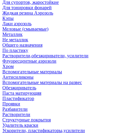
Для супортов, жаростойкие
Для тонировки фонарей
Жидкая резина Аэрозоль
Кэпы
Лаки аэрозоль
Меловые (смываемые)
Металлик
Не металлик
Общего назначения
По пластику
Растворители,обезжириватели, усилители
Флуоресцентные аэрозоли
Хром
Вспомогательные материалы
Антисиликоны
Вспомогательные материалы на развес
Обезжириватель
Паста матирующяя
Пластификатор
Проявки
Разбавители
Растворители
Структурные покрытия
Удалитель краски
Ускорители, пластификаторы,усилители