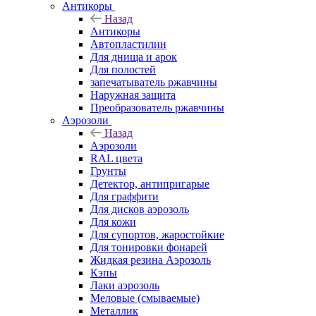
Антикоры
Назад
Антикоры
Автопластилин
Для днища и арок
Для полостей
запечатыватель ржавчины
Наружная защита
Преобразователь ржавчины
Аэрозоли
Назад
Аэрозоли
RAL цвета
Грунты
Детектор, антипригарые
Для граффити
Для дисков аэрозоль
Для кожи
Для супортов, жаростойкие
Для тонировки фонарей
Жидкая резина Аэрозоль
Кэпы
Лаки аэрозоль
Меловые (смываемые)
Металлик