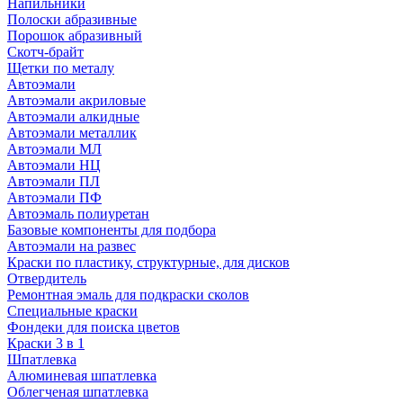
Напильники
Полоски абразивные
Порошок абразивный
Скотч-брайт
Щетки по металу
Автоэмали
Автоэмали акриловые
Автоэмали алкидные
Автоэмали металлик
Автоэмали МЛ
Автоэмали НЦ
Автоэмали ПЛ
Автоэмали ПФ
Автоэмаль полиуретан
Базовые компоненты для подбора
Автоэмали на развес
Краски по пластику, структурные, для дисков
Отвердитель
Ремонтная эмаль для подкраски сколов
Специальные краски
Фондеки для поиска цветов
Краски 3 в 1
Шпатлевка
Алюминевая шпатлевка
Облегченая шпатлевка