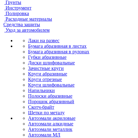
Грунты
Инструмент
Полировка
Расходные материалы
Средства защиты
Уход за автомобилем
Лаки на развес
Бумага абразивная в листах
Бумага абразивная в рулонах
Губки абразивные
Диски шлифовальные
Зачистные круги
Круги абразивные
Круги отрезные
Круги шлифовальные
Напильники
Полоски абразивные
Порошок абразивный
Скотч-брайт
Щетки по металу
Автоэмали акриловые
Автоэмали алкидные
Автоэмали металлик
Автоэмали МЛ