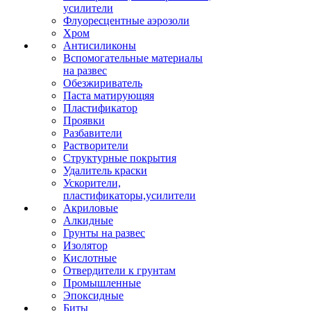
усилители
Флуоресцентные аэрозоли
Хром
Антисиликоны
Вспомогательные материалы
на развес
Обезжириватель
Паста матирующяя
Пластификатор
Проявки
Разбавители
Растворители
Структурные покрытия
Удалитель краски
Ускорители,
пластификаторы,усилители
Акриловые
Алкидные
Грунты на развес
Изолятор
Кислотные
Отвердители к грунтам
Промышленные
Эпоксидные
Биты