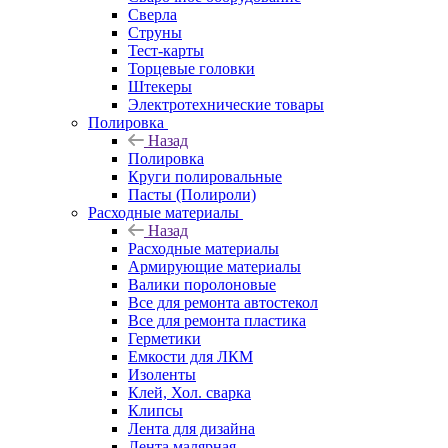
Сверла
Струны
Тест-карты
Торцевые головки
Штекеры
Электротехнические товары
Полировка
Назад
Полировка
Круги полировальные
Пасты (Полироли)
Расходные материалы
Назад
Расходные материалы
Армирующие материалы
Валики поролоновые
Все для ремонта автостекол
Все для ремонта пластика
Герметики
Емкости для ЛКМ
Изоленты
Клей, Хол. сварка
Клипсы
Лента для дизайна
Лента малярная