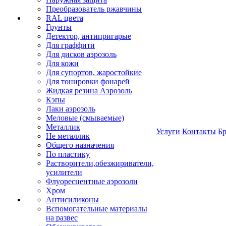
Преобразователь ржавчины
RAL цвета
Грунты
Детектор, антипригарые
Для граффити
Для дисков аэрозоль
Для кожи
Для супортов, жаростойкие
Для тонировки фонарей
Жидкая резина Аэрозоль
Кэпы
Лаки аэрозоль
Меловые (смываемые)
Металлик
Услуги
Контакты
Б
Не металлик
Общего назначения
По пластику
Растворители,обезжириватели,
усилители
Флуоресцентные аэрозоли
Хром
Антисиликоны
Вспомогательные материалы
на развес