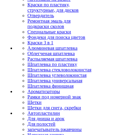
Краски по пластику,
структурные, для дисков
Отвердитель
Ремонтная эмаль для
подкраски сколов
Специальные краски
Фондеки для поиска цветов
Краски 3 в 1
Алюминевая шпатлевка
Облегченая шпатлевка
Распыляемая шпатлевка
Шпатлевка по пластику
Шпатлевка стекловолокнистая
Шпатлевка углеволокнистая
Шпатлевка универсальная
Шпатлевка финишная
Ароматизаторы
Рамки под номерной знак
Щетки
Щетки для снега, скребки
Автопластилин
Для днища и арок
Для полостей
запечатыватель ржавчины
Наружная защита