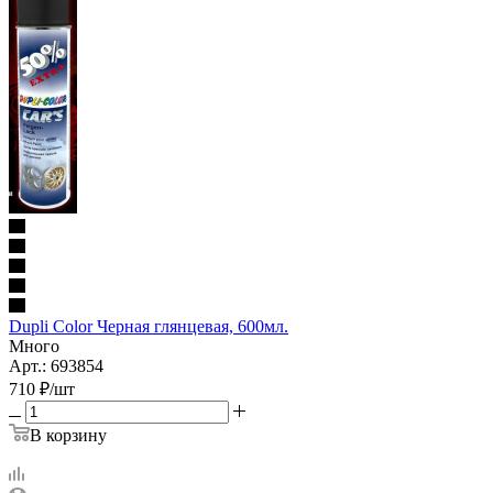
Dupli Color Черная глянцевая, 600мл.
Много
Арт.: 693854
710
₽
/шт
В корзину