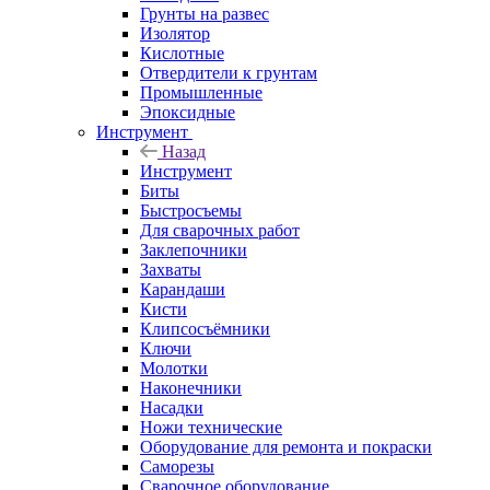
Грунты на развес
Изолятор
Кислотные
Отвердители к грунтам
Промышленные
Эпоксидные
Инструмент
Назад
Инструмент
Биты
Быстросъемы
Для сварочных работ
Заклепочники
Захваты
Карандаши
Кисти
Клипсосъёмники
Ключи
Молотки
Наконечники
Насадки
Ножи технические
Оборудование для ремонта и покраски
Саморезы
Сварочное оборудование