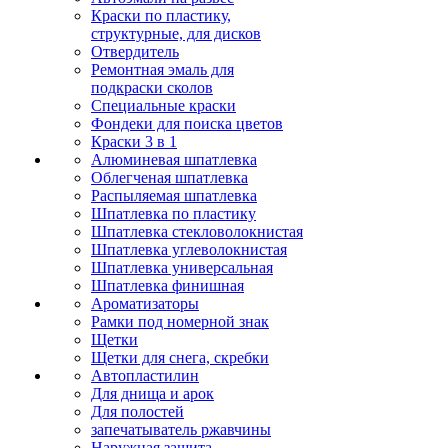
Краски по пластику,
структурные, для дисков
Отвердитель
Ремонтная эмаль для
подкраски сколов
Специальные краски
Фондеки для поиска цветов
Краски 3 в 1
Алюминевая шпатлевка
Облегченая шпатлевка
Распыляемая шпатлевка
Шпатлевка по пластику
Шпатлевка стекловолокнистая
Шпатлевка углеволокнистая
Шпатлевка универсальная
Шпатлевка финишная
Ароматизаторы
Рамки под номерной знак
Щетки
Щетки для снега, скребки
Автопластилин
Для днища и арок
Для полостей
запечатыватель ржавчины
Наружная защита