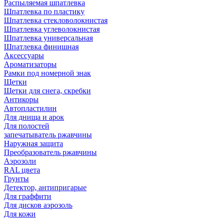
Распыляемая шпатлевка
Шпатлевка по пластику
Шпатлевка стекловолокнистая
Шпатлевка углеволокнистая
Шпатлевка универсальная
Шпатлевка финишная
Аксессуары
Ароматизаторы
Рамки под номерной знак
Щетки
Щетки для снега, скребки
Антикоры
Автопластилин
Для днища и арок
Для полостей
запечатыватель ржавчины
Наружная защита
Преобразователь ржавчины
Аэрозоли
RAL цвета
Грунты
Детектор, антипригарые
Для граффити
Для дисков аэрозоль
Для кожи