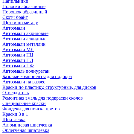
Напильники
Полоски абразивные
Порошок абразивный
Скотч-брайт
Щетки по металу
Автоэмали
Автоэмали акриловые
Автоэмали алкидные
Автоэмали металлик
Автоэмали МЛ
Автоэмали НЦ
Автоэмали ПЛ
Автоэмали ПФ
Автоэмаль полиуретан
Базовые компоненты для подбора
Автоэмали на развес
Краски по пластику, структурные, для дисков
Отвердитель
Ремонтная эмаль для подкраски сколов
Специальные краски
Фондеки для поиска цветов
Краски 3 в 1
Шпатлевка
Алюминевая шпатлевка
Облегченая шпатлевка