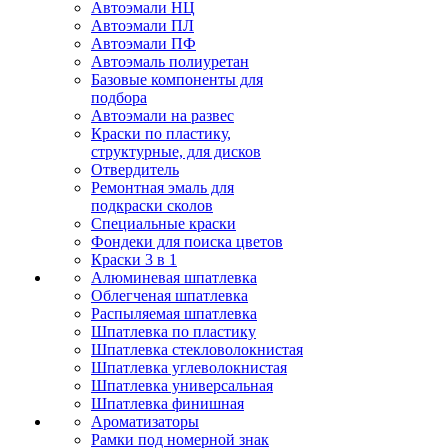
Автоэмали НЦ
Автоэмали ПЛ
Автоэмали ПФ
Автоэмаль полиуретан
Базовые компоненты для
подбора
Автоэмали на развес
Краски по пластику,
структурные, для дисков
Отвердитель
Ремонтная эмаль для
подкраски сколов
Специальные краски
Фондеки для поиска цветов
Краски 3 в 1
Алюминевая шпатлевка
Облегченая шпатлевка
Распыляемая шпатлевка
Шпатлевка по пластику
Шпатлевка стекловолокнистая
Шпатлевка углеволокнистая
Шпатлевка универсальная
Шпатлевка финишная
Ароматизаторы
Рамки под номерной знак