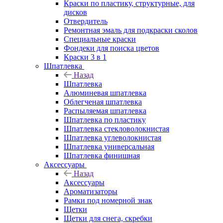
Краски по пластику, структурные, для
дисков
Отвердитель
Ремонтная эмаль для подкраски сколов
Специальные краски
Фондеки для поиска цветов
Краски 3 в 1
Шпатлевка
Назад
Шпатлевка
Алюминевая шпатлевка
Облегченая шпатлевка
Распыляемая шпатлевка
Шпатлевка по пластику
Шпатлевка стекловолокнистая
Шпатлевка углеволокнистая
Шпатлевка универсальная
Шпатлевка финишная
Аксессуары
Назад
Аксессуары
Ароматизаторы
Рамки под номерной знак
Щетки
Щетки для снега, скребки