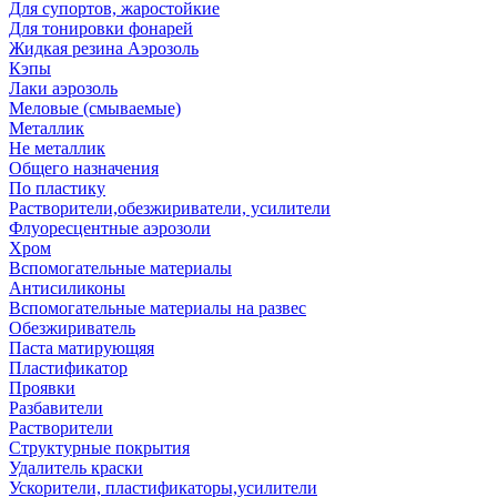
Для супортов, жаростойкие
Для тонировки фонарей
Жидкая резина Аэрозоль
Кэпы
Лаки аэрозоль
Меловые (смываемые)
Металлик
Не металлик
Общего назначения
По пластику
Растворители,обезжириватели, усилители
Флуоресцентные аэрозоли
Хром
Вспомогательные материалы
Антисиликоны
Вспомогательные материалы на развес
Обезжириватель
Паста матирующяя
Пластификатор
Проявки
Разбавители
Растворители
Структурные покрытия
Удалитель краски
Ускорители, пластификаторы,усилители