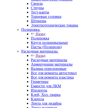
Сверла
Струны
Тест-карты
Торцевые головки
Штекеры
Электротехнические товары
Полировка
Назад
Полировка
Круги полировальные
Пасты (Полироли)
Расходные материалы
Назад
Расходные материалы
Армирующие материалы
Валики поролоновые
Все для ремонта автостекол
Все для ремонта пластика
Герметики
Емкости для ЛКМ
Изоленты
Клей, Хол. сварка
Клипсы
Лента для дизайна
Лента малярная