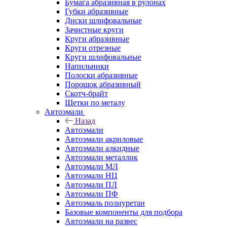
Бумага абразивная в рулонах
Губки абразивные
Диски шлифовальные
Зачистные круги
Круги абразивные
Круги отрезные
Круги шлифовальные
Напильники
Полоски абразивные
Порошок абразивный
Скотч-брайт
Щетки по металу
Автоэмали
Назад
Автоэмали
Автоэмали акриловые
Автоэмали алкидные
Автоэмали металлик
Автоэмали МЛ
Автоэмали НЦ
Автоэмали ПЛ
Автоэмали ПФ
Автоэмаль полиуретан
Базовые компоненты для подбора
Автоэмали на развес