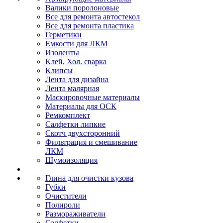
Валики поролоновые
Все для ремонта автостекол
Все для ремонта пластика
Герметики
Емкости для ЛКМ
Изоленты
Клей, Хол. сварка
Клипсы
Лента для дизайна
Лента малярная
Маскировочные материалы
Материалы для ОСК
Ремкомплект
Салфетки липкие
Скотч двухсторонний
Фильтрация и смешивание
ЛКМ
Шумоизоляция
Глина для очистки кузова
Губки
Очистители
Полироли
Размораживатели
Салфетки