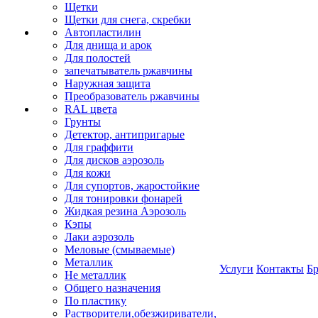
Щетки
Щетки для снега, скребки
Автопластилин
Для днища и арок
Для полостей
запечатыватель ржавчины
Наружная защита
Преобразователь ржавчины
RAL цвета
Грунты
Детектор, антипригарые
Для граффити
Для дисков аэрозоль
Для кожи
Для супортов, жаростойкие
Для тонировки фонарей
Жидкая резина Аэрозоль
Кэпы
Лаки аэрозоль
Меловые (смываемые)
Металлик
Услуги
Контакты
Б
Не металлик
Общего назначения
По пластику
Растворители,обезжириватели,