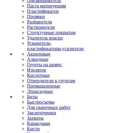
Обезжириватель
Паста матирующяя
Пластификатор
Проявки
Разбавители
Растворители
Структурные покрытия
Удалитель краски
Ускорители,
пластификаторы,усилители
Акриловые
Алкидные
Грунты на развес
Изолятор
Кислотные
Отвердители к грунтам
Промышленные
Эпоксидные
Биты
Быстросъемы
Для сварочных работ
Заклепочники
Захваты
Карандаши
Кисти