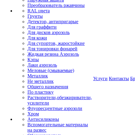
Преобразователь ржавчины
RAL цвета
Грунты
Детектор, антипригарые
Для граффити
Для дисков аэрозоль
Для кожи
Для супортов, жаростойкие
Для тонировки фонарей
Жидкая резина Аэрозоль
Кэпы
Лаки аэрозоль
Меловые (смываемые)
Металлик
Услуги
Контакты
Б
Не металлик
Общего назначения
По пластику
Растворители,обезжириватели,
усилители
Флуоресцентные аэрозоли
Хром
Антисиликоны
Вспомогательные материалы
на развес