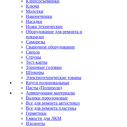
Клипсосъёмники
Ключи
Молотки
Наконечники
Насадки
Ножи технические
Оборудование для ремонта и
покраски
Саморезы
Сварочное оборудование
Сверла
Струны
Тест-карты
Торцевые головки
Штекеры
Электротехнические товары
Круги полировальные
Пасты (Полироли)
Армирующие материалы
Валики поролоновые
Все для ремонта автостекол
Все для ремонта пластика
Герметики
Емкости для ЛКМ
Изоленты