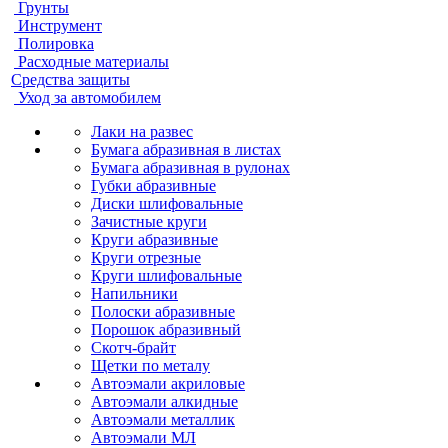
Грунты
Инструмент
Полировка
Расходные материалы
Средства защиты
Уход за автомобилем
Лаки на развес
Бумага абразивная в листах
Бумага абразивная в рулонах
Губки абразивные
Диски шлифовальные
Зачистные круги
Круги абразивные
Круги отрезные
Круги шлифовальные
Напильники
Полоски абразивные
Порошок абразивный
Скотч-брайт
Щетки по металу
Автоэмали акриловые
Автоэмали алкидные
Автоэмали металлик
Автоэмали МЛ