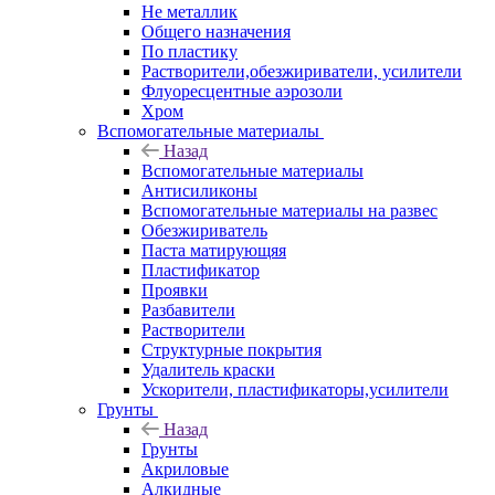
Не металлик
Общего назначения
По пластику
Растворители,обезжириватели, усилители
Флуоресцентные аэрозоли
Хром
Вспомогательные материалы
Назад
Вспомогательные материалы
Антисиликоны
Вспомогательные материалы на развес
Обезжириватель
Паста матирующяя
Пластификатор
Проявки
Разбавители
Растворители
Структурные покрытия
Удалитель краски
Ускорители, пластификаторы,усилители
Грунты
Назад
Грунты
Акриловые
Алкидные