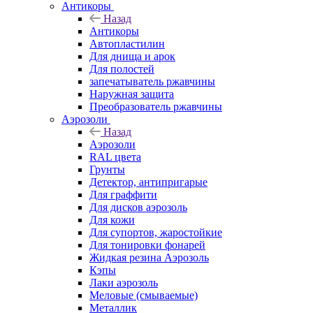
Антикоры
Назад
Антикоры
Автопластилин
Для днища и арок
Для полостей
запечатыватель ржавчины
Наружная защита
Преобразователь ржавчины
Аэрозоли
Назад
Аэрозоли
RAL цвета
Грунты
Детектор, антипригарые
Для граффити
Для дисков аэрозоль
Для кожи
Для супортов, жаростойкие
Для тонировки фонарей
Жидкая резина Аэрозоль
Кэпы
Лаки аэрозоль
Меловые (смываемые)
Металлик