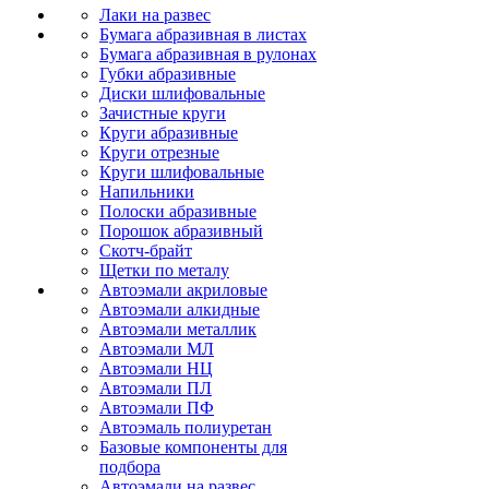
Лаки на развес
Бумага абразивная в листах
Бумага абразивная в рулонах
Губки абразивные
Диски шлифовальные
Зачистные круги
Круги абразивные
Круги отрезные
Круги шлифовальные
Напильники
Полоски абразивные
Порошок абразивный
Скотч-брайт
Щетки по металу
Автоэмали акриловые
Автоэмали алкидные
Автоэмали металлик
Автоэмали МЛ
Автоэмали НЦ
Автоэмали ПЛ
Автоэмали ПФ
Автоэмаль полиуретан
Базовые компоненты для
подбора
Автоэмали на развес