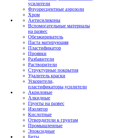
усилители
Флуоресцентные аэрозоли
Хром
Антисиликоны
Вспомогательные материалы
на развес
Обезжириватель
Паста матирующяя
Пластификатор
Проявки
Разбавители
Растворители
Структурные покрытия
Удалитель краски
Ускорители,
пластификаторы,усилители
Акриловые
Алкидные
Грунты на развес
Изолятор
Кислотные
Отвердители к грунтам
Промышленные
Эпоксидные
Биты