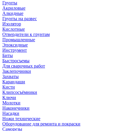
Грунты
Акриловые
Алкидные
Грунты на развес
Изолятор
Кислотные
Отвердители к грунтам
Промышленные
Эпоксидные
Инструмент
Биты
Быстросъемы
Для сварочных работ
Заклепочники
Захваты
Карандаши
Кисти
Клипсосъёмники
Ключи
Молотки
Наконечники
Насадки
Ножи технические
Оборудование для ремонта и покраски
Саморезы