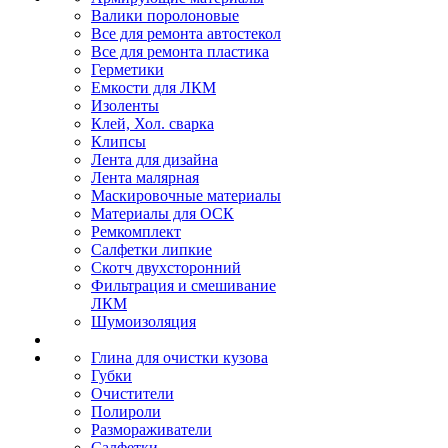
Валики поролоновые
Все для ремонта автостекол
Все для ремонта пластика
Герметики
Емкости для ЛКМ
Изоленты
Клей, Хол. сварка
Клипсы
Лента для дизайна
Лента малярная
Маскировочные материалы
Материалы для ОСК
Ремкомплект
Салфетки липкие
Скотч двухсторонний
Фильтрация и смешивание
ЛКМ
Шумоизоляция
Глина для очистки кузова
Губки
Очистители
Полироли
Размораживатели
Салфетки