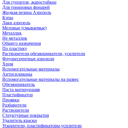
Для супортов, жаростойкие
Для тонировки фонарей
Жидкая резина Аэрозоль
Кэпы
Лаки аэрозоль
Меловые (смываемые)
Металлик
Не металлик
Общего назначения
По пластику
Растворители,обезжириватели, усилители
Флуоресцентные аэрозоли
Хром
Вспомогательные материалы
Антисиликоны
Вспомогательные материалы на развес
Обезжириватель
Паста матирующяя
Пластификатор
Проявки
Разбавители
Растворители
Структурные покрытия
Удалитель краски
Ускорители, пластификаторы,усилители