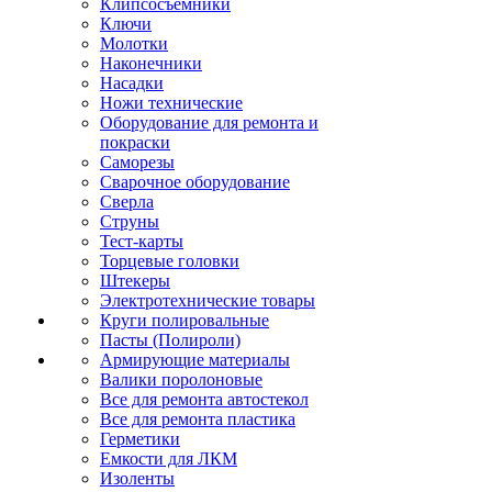
Клипсосъёмники
Ключи
Молотки
Наконечники
Насадки
Ножи технические
Оборудование для ремонта и
покраски
Саморезы
Сварочное оборудование
Сверла
Струны
Тест-карты
Торцевые головки
Штекеры
Электротехнические товары
Круги полировальные
Пасты (Полироли)
Армирующие материалы
Валики поролоновые
Все для ремонта автостекол
Все для ремонта пластика
Герметики
Емкости для ЛКМ
Изоленты