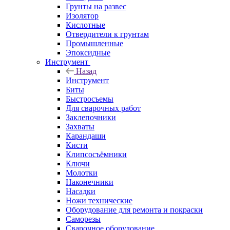
Грунты на развес
Изолятор
Кислотные
Отвердители к грунтам
Промышленные
Эпоксидные
Инструмент
Назад
Инструмент
Биты
Быстросъемы
Для сварочных работ
Заклепочники
Захваты
Карандаши
Кисти
Клипсосъёмники
Ключи
Молотки
Наконечники
Насадки
Ножи технические
Оборудование для ремонта и покраски
Саморезы
Сварочное оборудование