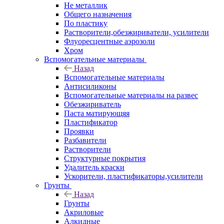
Не металлик
Общего назначения
По пластику
Растворители,обезжириватели, усилители
Флуоресцентные аэрозоли
Хром
Вспомогательные материалы
Назад
Вспомогательные материалы
Антисиликоны
Вспомогательные материалы на развес
Обезжириватель
Паста матирующяя
Пластификатор
Проявки
Разбавители
Растворители
Структурные покрытия
Удалитель краски
Ускорители, пластификаторы,усилители
Грунты
Назад
Грунты
Акриловые
Алкидные