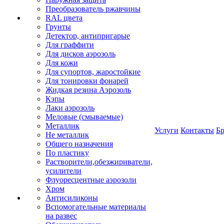
Преобразователь ржавчины
RAL цвета
Грунты
Детектор, антипригарые
Для граффити
Для дисков аэрозоль
Для кожи
Для супортов, жаростойкие
Для тонировки фонарей
Жидкая резина Аэрозоль
Кэпы
Лаки аэрозоль
Меловые (смываемые)
Металлик
Услуги
Контакты
Б
Не металлик
Общего назначения
По пластику
Растворители,обезжириватели,
усилители
Флуоресцентные аэрозоли
Хром
Антисиликоны
Вспомогательные материалы
на развес