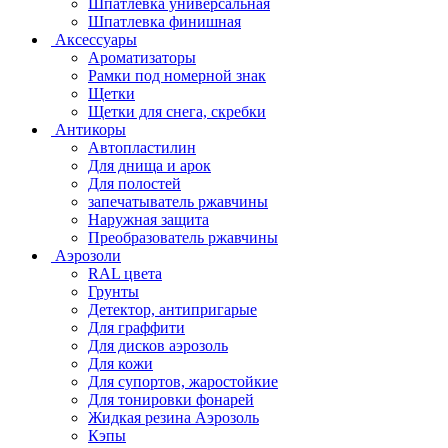
Шпатлевка универсальная
Шпатлевка финишная
Аксессуары
Ароматизаторы
Рамки под номерной знак
Щетки
Щетки для снега, скребки
Антикоры
Автопластилин
Для днища и арок
Для полостей
запечатыватель ржавчины
Наружная защита
Преобразователь ржавчины
Аэрозоли
RAL цвета
Грунты
Детектор, антипригарые
Для граффити
Для дисков аэрозоль
Для кожи
Для супортов, жаростойкие
Для тонировки фонарей
Жидкая резина Аэрозоль
Кэпы