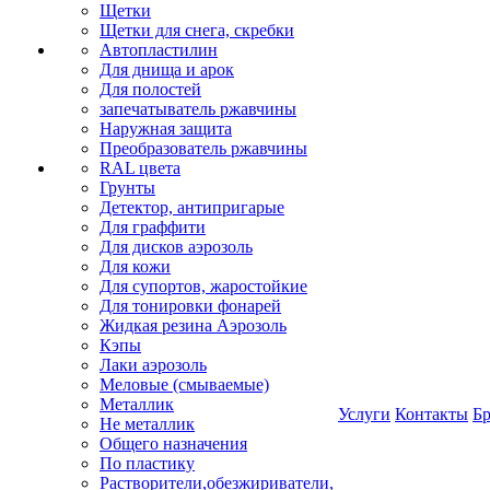
Щетки
Щетки для снега, скребки
Автопластилин
Для днища и арок
Для полостей
запечатыватель ржавчины
Наружная защита
Преобразователь ржавчины
RAL цвета
Грунты
Детектор, антипригарые
Для граффити
Для дисков аэрозоль
Для кожи
Для супортов, жаростойкие
Для тонировки фонарей
Жидкая резина Аэрозоль
Кэпы
Лаки аэрозоль
Меловые (смываемые)
Металлик
Услуги
Контакты
Б
Не металлик
Общего назначения
По пластику
Растворители,обезжириватели,