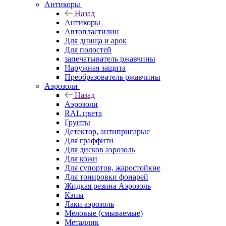
Антикоры
Назад
Антикоры
Автопластилин
Для днища и арок
Для полостей
запечатыватель ржавчины
Наружная защита
Преобразователь ржавчины
Аэрозоли
Назад
Аэрозоли
RAL цвета
Грунты
Детектор, антипригарые
Для граффити
Для дисков аэрозоль
Для кожи
Для супортов, жаростойкие
Для тонировки фонарей
Жидкая резина Аэрозоль
Кэпы
Лаки аэрозоль
Меловые (смываемые)
Металлик