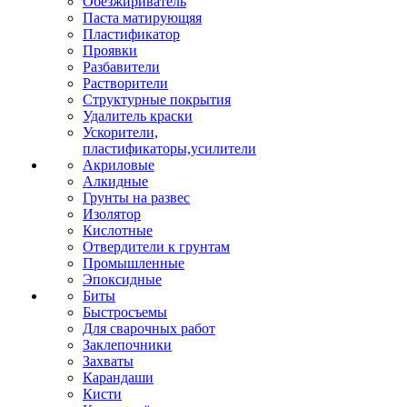
Обезжириватель
Паста матирующяя
Пластификатор
Проявки
Разбавители
Растворители
Структурные покрытия
Удалитель краски
Ускорители,
пластификаторы,усилители
Акриловые
Алкидные
Грунты на развес
Изолятор
Кислотные
Отвердители к грунтам
Промышленные
Эпоксидные
Биты
Быстросъемы
Для сварочных работ
Заклепочники
Захваты
Карандаши
Кисти