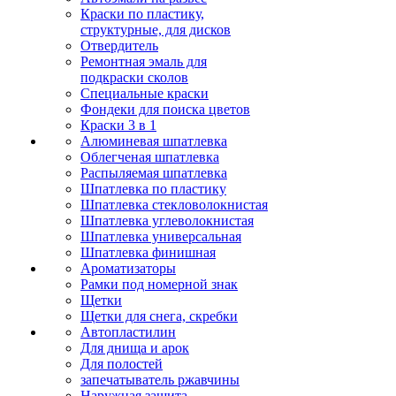
Краски по пластику,
структурные, для дисков
Отвердитель
Ремонтная эмаль для
подкраски сколов
Специальные краски
Фондеки для поиска цветов
Краски 3 в 1
Алюминевая шпатлевка
Облегченая шпатлевка
Распыляемая шпатлевка
Шпатлевка по пластику
Шпатлевка стекловолокнистая
Шпатлевка углеволокнистая
Шпатлевка универсальная
Шпатлевка финишная
Ароматизаторы
Рамки под номерной знак
Щетки
Щетки для снега, скребки
Автопластилин
Для днища и арок
Для полостей
запечатыватель ржавчины
Наружная защита