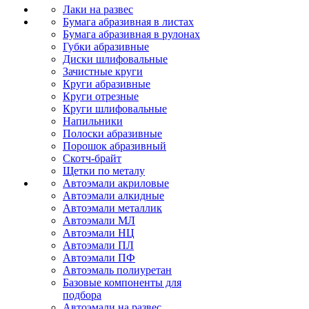
Лаки на развес
Бумага абразивная в листах
Бумага абразивная в рулонах
Губки абразивные
Диски шлифовальные
Зачистные круги
Круги абразивные
Круги отрезные
Круги шлифовальные
Напильники
Полоски абразивные
Порошок абразивный
Скотч-брайт
Щетки по металу
Автоэмали акриловые
Автоэмали алкидные
Автоэмали металлик
Автоэмали МЛ
Автоэмали НЦ
Автоэмали ПЛ
Автоэмали ПФ
Автоэмаль полиуретан
Базовые компоненты для
подбора
Автоэмали на развес