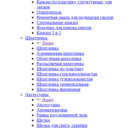
Краски по пластику, структурные, для
дисков
Отвердитель
Ремонтная эмаль для подкраски сколов
Специальные краски
Фондеки для поиска цветов
Краски 3 в 1
Шпатлевка
Назад
Шпатлевка
Алюминевая шпатлевка
Облегченая шпатлевка
Распыляемая шпатлевка
Шпатлевка по пластику
Шпатлевка стекловолокнистая
Шпатлевка углеволокнистая
Шпатлевка универсальная
Шпатлевка финишная
Аксессуары
Назад
Аксессуары
Ароматизаторы
Рамки под номерной знак
Щетки
Щетки для снега, скребки