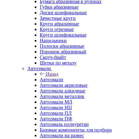
Бумага абразивная в рулонах
Губки абразивные
Диски шлифовальные
Зачистные круги
Круги абразивные
Круги отрезные
Круги шлифовальные
Напильники
Полоски абразивные
Порошок абразивный
Скотч-брайт
Щетки по металу
Автоэмали
Назад
Автоэмали
Автоэмали акриловые
Автоэмали алкидные
Автоэмали металлик
Автоэмали МЛ
Автоэмали НЦ
Автоэмали ПЛ
Автоэмали ПФ
Автоэмаль полиуретан
Базовые компоненты для подбора
Автоэмали на развес