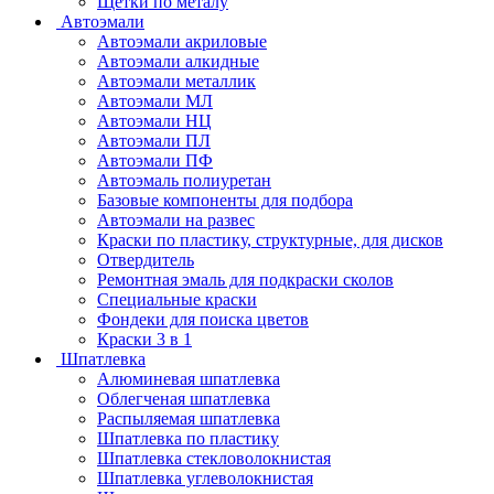
Щетки по металу
Автоэмали
Автоэмали акриловые
Автоэмали алкидные
Автоэмали металлик
Автоэмали МЛ
Автоэмали НЦ
Автоэмали ПЛ
Автоэмали ПФ
Автоэмаль полиуретан
Базовые компоненты для подбора
Автоэмали на развес
Краски по пластику, структурные, для дисков
Отвердитель
Ремонтная эмаль для подкраски сколов
Специальные краски
Фондеки для поиска цветов
Краски 3 в 1
Шпатлевка
Алюминевая шпатлевка
Облегченая шпатлевка
Распыляемая шпатлевка
Шпатлевка по пластику
Шпатлевка стекловолокнистая
Шпатлевка углеволокнистая