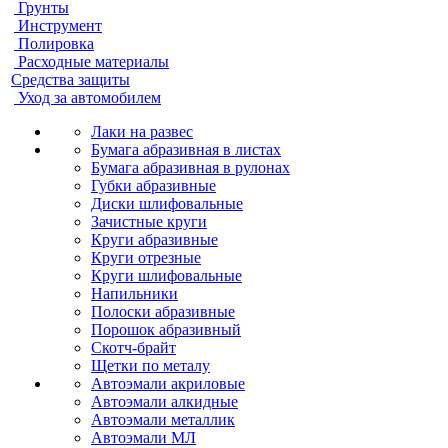
Грунты
Инструмент
Полировка
Расходные материалы
Средства защиты
Уход за автомобилем
Лаки на развес
Бумага абразивная в листах
Бумага абразивная в рулонах
Губки абразивные
Диски шлифовальные
Зачистные круги
Круги абразивные
Круги отрезные
Круги шлифовальные
Напильники
Полоски абразивные
Порошок абразивный
Скотч-брайт
Щетки по металу
Автоэмали акриловые
Автоэмали алкидные
Автоэмали металлик
Автоэмали МЛ