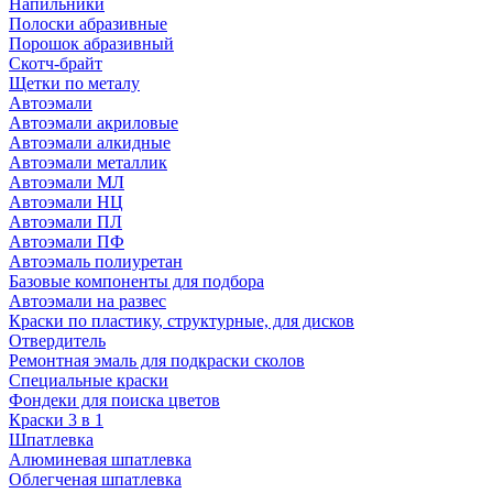
Напильники
Полоски абразивные
Порошок абразивный
Скотч-брайт
Щетки по металу
Автоэмали
Автоэмали акриловые
Автоэмали алкидные
Автоэмали металлик
Автоэмали МЛ
Автоэмали НЦ
Автоэмали ПЛ
Автоэмали ПФ
Автоэмаль полиуретан
Базовые компоненты для подбора
Автоэмали на развес
Краски по пластику, структурные, для дисков
Отвердитель
Ремонтная эмаль для подкраски сколов
Специальные краски
Фондеки для поиска цветов
Краски 3 в 1
Шпатлевка
Алюминевая шпатлевка
Облегченая шпатлевка