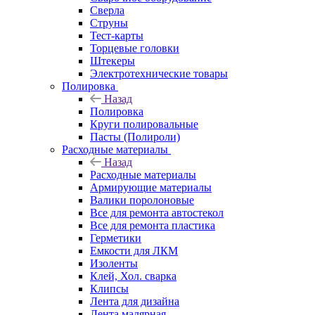
Сверла
Струны
Тест-карты
Торцевые головки
Штекеры
Электротехнические товары
Полировка
Назад
Полировка
Круги полировальные
Пасты (Полироли)
Расходные материалы
Назад
Расходные материалы
Армирующие материалы
Валики поролоновые
Все для ремонта автостекол
Все для ремонта пластика
Герметики
Емкости для ЛКМ
Изоленты
Клей, Хол. сварка
Клипсы
Лента для дизайна
Лента малярная