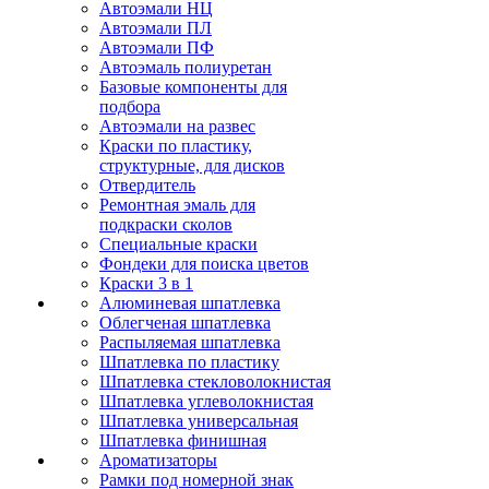
Автоэмали НЦ
Автоэмали ПЛ
Автоэмали ПФ
Автоэмаль полиуретан
Базовые компоненты для
подбора
Автоэмали на развес
Краски по пластику,
структурные, для дисков
Отвердитель
Ремонтная эмаль для
подкраски сколов
Специальные краски
Фондеки для поиска цветов
Краски 3 в 1
Алюминевая шпатлевка
Облегченая шпатлевка
Распыляемая шпатлевка
Шпатлевка по пластику
Шпатлевка стекловолокнистая
Шпатлевка углеволокнистая
Шпатлевка универсальная
Шпатлевка финишная
Ароматизаторы
Рамки под номерной знак