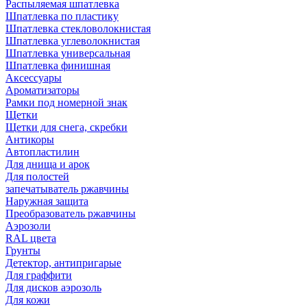
Распыляемая шпатлевка
Шпатлевка по пластику
Шпатлевка стекловолокнистая
Шпатлевка углеволокнистая
Шпатлевка универсальная
Шпатлевка финишная
Аксессуары
Ароматизаторы
Рамки под номерной знак
Щетки
Щетки для снега, скребки
Антикоры
Автопластилин
Для днища и арок
Для полостей
запечатыватель ржавчины
Наружная защита
Преобразователь ржавчины
Аэрозоли
RAL цвета
Грунты
Детектор, антипригарые
Для граффити
Для дисков аэрозоль
Для кожи