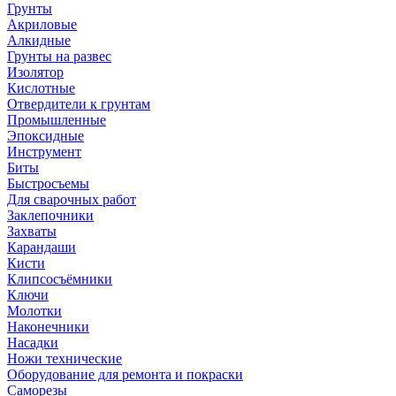
Грунты
Акриловые
Алкидные
Грунты на развес
Изолятор
Кислотные
Отвердители к грунтам
Промышленные
Эпоксидные
Инструмент
Биты
Быстросъемы
Для сварочных работ
Заклепочники
Захваты
Карандаши
Кисти
Клипсосъёмники
Ключи
Молотки
Наконечники
Насадки
Ножи технические
Оборудование для ремонта и покраски
Саморезы