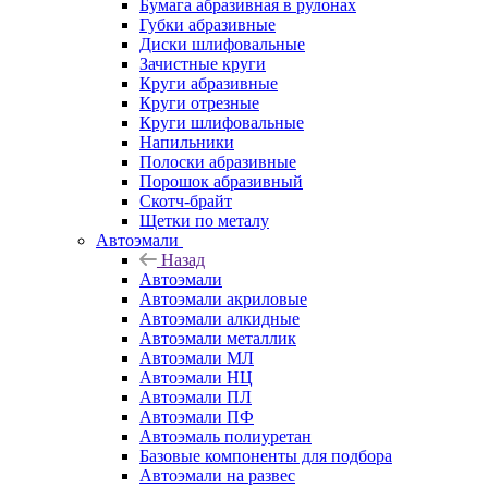
Бумага абразивная в рулонах
Губки абразивные
Диски шлифовальные
Зачистные круги
Круги абразивные
Круги отрезные
Круги шлифовальные
Напильники
Полоски абразивные
Порошок абразивный
Скотч-брайт
Щетки по металу
Автоэмали
Назад
Автоэмали
Автоэмали акриловые
Автоэмали алкидные
Автоэмали металлик
Автоэмали МЛ
Автоэмали НЦ
Автоэмали ПЛ
Автоэмали ПФ
Автоэмаль полиуретан
Базовые компоненты для подбора
Автоэмали на развес