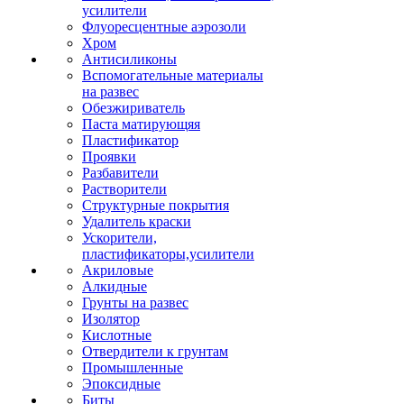
усилители
Флуоресцентные аэрозоли
Хром
Антисиликоны
Вспомогательные материалы
на развес
Обезжириватель
Паста матирующяя
Пластификатор
Проявки
Разбавители
Растворители
Структурные покрытия
Удалитель краски
Ускорители,
пластификаторы,усилители
Акриловые
Алкидные
Грунты на развес
Изолятор
Кислотные
Отвердители к грунтам
Промышленные
Эпоксидные
Биты