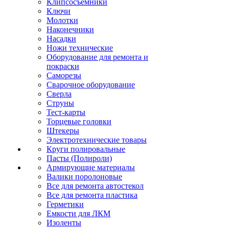
Клипсосъёмники
Ключи
Молотки
Наконечники
Насадки
Ножи технические
Оборудование для ремонта и
покраски
Саморезы
Сварочное оборудование
Сверла
Струны
Тест-карты
Торцевые головки
Штекеры
Электротехнические товары
Круги полировальные
Пасты (Полироли)
Армирующие материалы
Валики поролоновые
Все для ремонта автостекол
Все для ремонта пластика
Герметики
Емкости для ЛКМ
Изоленты