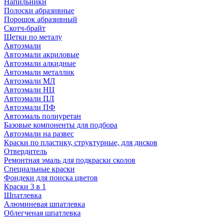
Напильники
Полоски абразивные
Порошок абразивный
Скотч-брайт
Щетки по металу
Автоэмали
Автоэмали акриловые
Автоэмали алкидные
Автоэмали металлик
Автоэмали МЛ
Автоэмали НЦ
Автоэмали ПЛ
Автоэмали ПФ
Автоэмаль полиуретан
Базовые компоненты для подбора
Автоэмали на развес
Краски по пластику, структурные, для дисков
Отвердитель
Ремонтная эмаль для подкраски сколов
Специальные краски
Фондеки для поиска цветов
Краски 3 в 1
Шпатлевка
Алюминевая шпатлевка
Облегченая шпатлевка