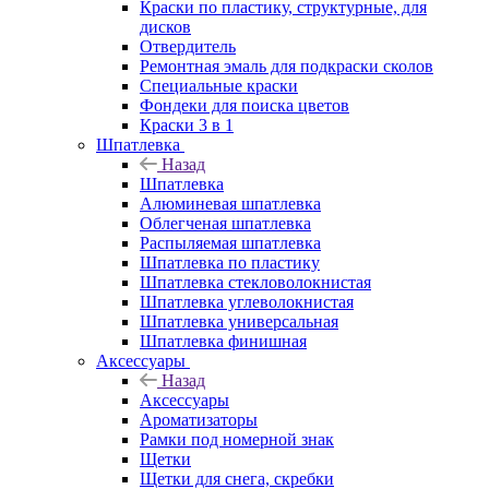
Краски по пластику, структурные, для
дисков
Отвердитель
Ремонтная эмаль для подкраски сколов
Специальные краски
Фондеки для поиска цветов
Краски 3 в 1
Шпатлевка
Назад
Шпатлевка
Алюминевая шпатлевка
Облегченая шпатлевка
Распыляемая шпатлевка
Шпатлевка по пластику
Шпатлевка стекловолокнистая
Шпатлевка углеволокнистая
Шпатлевка универсальная
Шпатлевка финишная
Аксессуары
Назад
Аксессуары
Ароматизаторы
Рамки под номерной знак
Щетки
Щетки для снега, скребки