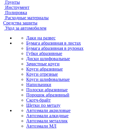
Грунты
Инструмент
Полировка
Расходные материалы
Средства защиты
Уход за автомобилем
Лаки на развес
Бумага абразивная в листах
Бумага абразивная в рулонах
Губки абразивные
Диски шлифовальные
Зачистные круги
Круги абразивные
Круги отрезные
Круги шлифовальные
Напильники
Полоски абразивные
Порошок абразивный
Скотч-брайт
Щетки по металу
Автоэмали акриловые
Автоэмали алкидные
Автоэмали металлик
Автоэмали МЛ