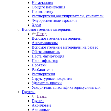
Не металлик
Общего назначения
По пластику
Растворители,обезжириватели, усилители
Флуоресцентные аэрозоли
Хром
Вспомогательные материалы
Назад
Вспомогательные материалы
Антисиликоны
Вспомогательные материалы на развес
Обезжириватель
Паста матирующяя
Пластификатор
Проявки
Разбавители
Растворители
Структурные покрытия
Удалитель краски
Ускорители, пластификаторы,усилители
Грунты
Назад
Грунты
Акриловые
Алкидные