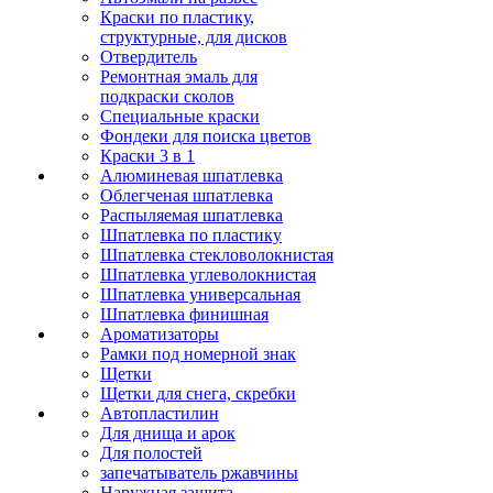
Краски по пластику,
структурные, для дисков
Отвердитель
Ремонтная эмаль для
подкраски сколов
Специальные краски
Фондеки для поиска цветов
Краски 3 в 1
Алюминевая шпатлевка
Облегченая шпатлевка
Распыляемая шпатлевка
Шпатлевка по пластику
Шпатлевка стекловолокнистая
Шпатлевка углеволокнистая
Шпатлевка универсальная
Шпатлевка финишная
Ароматизаторы
Рамки под номерной знак
Щетки
Щетки для снега, скребки
Автопластилин
Для днища и арок
Для полостей
запечатыватель ржавчины
Наружная защита