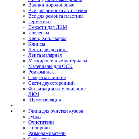
Валики поролоновые
Все для ремонта автостекол
Все для ремонта пластика
Герметики
Емкости для ЛКМ
Изоленты
Клей, Хол. сварка
Клипсы
Лента для дизайна
Лента малярная
Маскировочные материалы
Материалы для ОСК
Ремкомплект
Салфетки липкие
Скотч двухсторонний
Фильтрация и смешивание
ЛКМ
Шумоизоляция
Глина для очистки кузова
Губки
Очистители
Полироли
Размораживатели
Салфетки