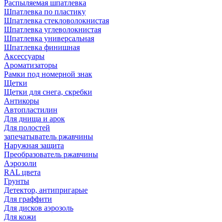
Распыляемая шпатлевка
Шпатлевка по пластику
Шпатлевка стекловолокнистая
Шпатлевка углеволокнистая
Шпатлевка универсальная
Шпатлевка финишная
Аксессуары
Ароматизаторы
Рамки под номерной знак
Щетки
Щетки для снега, скребки
Антикоры
Автопластилин
Для днища и арок
Для полостей
запечатыватель ржавчины
Наружная защита
Преобразователь ржавчины
Аэрозоли
RAL цвета
Грунты
Детектор, антипригарые
Для граффити
Для дисков аэрозоль
Для кожи