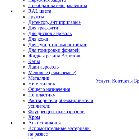
Преобразователь ржавчины
RAL цвета
Грунты
Детектор, антипригарые
Для граффити
Для дисков аэрозоль
Для кожи
Для супортов, жаростойкие
Для тонировки фонарей
Жидкая резина Аэрозоль
Кэпы
Лаки аэрозоль
Меловые (смываемые)
Металлик
Услуги
Контакты
Б
Не металлик
Общего назначения
По пластику
Растворители,обезжириватели,
усилители
Флуоресцентные аэрозоли
Хром
Антисиликоны
Вспомогательные материалы
на развес