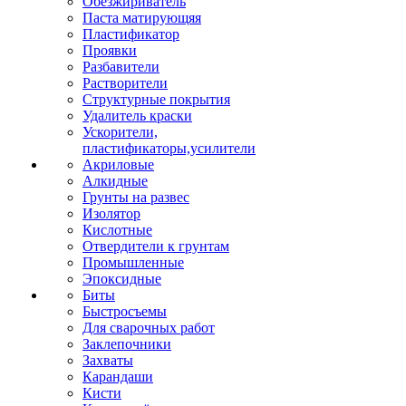
Обезжириватель
Паста матирующяя
Пластификатор
Проявки
Разбавители
Растворители
Структурные покрытия
Удалитель краски
Ускорители,
пластификаторы,усилители
Акриловые
Алкидные
Грунты на развес
Изолятор
Кислотные
Отвердители к грунтам
Промышленные
Эпоксидные
Биты
Быстросъемы
Для сварочных работ
Заклепочники
Захваты
Карандаши
Кисти