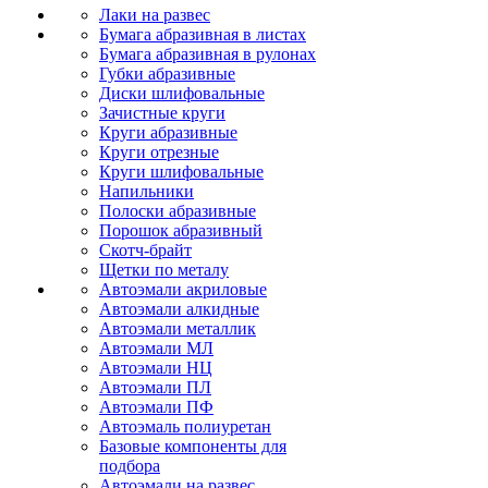
Лаки на развес
Бумага абразивная в листах
Бумага абразивная в рулонах
Губки абразивные
Диски шлифовальные
Зачистные круги
Круги абразивные
Круги отрезные
Круги шлифовальные
Напильники
Полоски абразивные
Порошок абразивный
Скотч-брайт
Щетки по металу
Автоэмали акриловые
Автоэмали алкидные
Автоэмали металлик
Автоэмали МЛ
Автоэмали НЦ
Автоэмали ПЛ
Автоэмали ПФ
Автоэмаль полиуретан
Базовые компоненты для
подбора
Автоэмали на развес