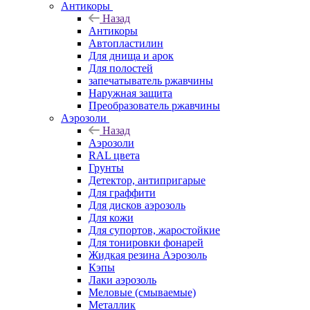
Антикоры
Назад
Антикоры
Автопластилин
Для днища и арок
Для полостей
запечатыватель ржавчины
Наружная защита
Преобразователь ржавчины
Аэрозоли
Назад
Аэрозоли
RAL цвета
Грунты
Детектор, антипригарые
Для граффити
Для дисков аэрозоль
Для кожи
Для супортов, жаростойкие
Для тонировки фонарей
Жидкая резина Аэрозоль
Кэпы
Лаки аэрозоль
Меловые (смываемые)
Металлик