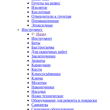
Грунты на развес
Изолятор
Кислотные
Отвердители к грунтам
Промышленные
Эпоксидные
Инструмент
Назад
Инструмент
Биты
Быстросъемы
Для сварочных работ
Заклепочники
Захваты
Карандаши
Кисти
Клипсосъёмники
Ключи
Молотки
Наконечники
Насадки
Ножи технические
Оборудование для ремонта и покраски
Саморезы
Сварочное оборудование