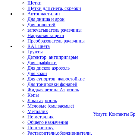
Щетки
Щетки для снега, скребки
Автопластилин
Для днища и арок
Для полостей
запечатыватель ржавчины
Наружная защита
Преобразователь ржавчины
RAL цвета
Грунты
Детектор, антипригарые
Для граффити
Для дисков аэрозоль
Для кожи
Для супортов, жаростойкие
Для тонировки фонарей
Жидкая резина Аэрозоль
Кэпы
Лаки аэрозоль
Меловые (смываемые)
Металлик
Услуги
Контакты
Б
Не металлик
Общего назначения
По пластику
Растворители,обезжириватели,