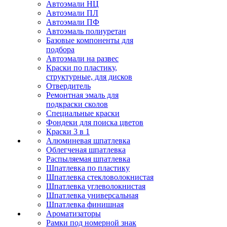
Автоэмали НЦ
Автоэмали ПЛ
Автоэмали ПФ
Автоэмаль полиуретан
Базовые компоненты для
подбора
Автоэмали на развес
Краски по пластику,
структурные, для дисков
Отвердитель
Ремонтная эмаль для
подкраски сколов
Специальные краски
Фондеки для поиска цветов
Краски 3 в 1
Алюминевая шпатлевка
Облегченая шпатлевка
Распыляемая шпатлевка
Шпатлевка по пластику
Шпатлевка стекловолокнистая
Шпатлевка углеволокнистая
Шпатлевка универсальная
Шпатлевка финишная
Ароматизаторы
Рамки под номерной знак