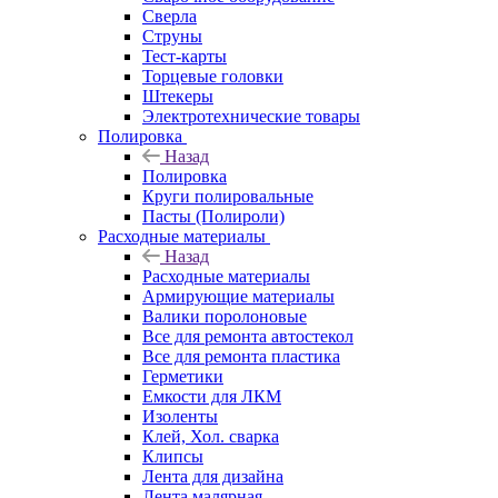
Сверла
Струны
Тест-карты
Торцевые головки
Штекеры
Электротехнические товары
Полировка
Назад
Полировка
Круги полировальные
Пасты (Полироли)
Расходные материалы
Назад
Расходные материалы
Армирующие материалы
Валики поролоновые
Все для ремонта автостекол
Все для ремонта пластика
Герметики
Емкости для ЛКМ
Изоленты
Клей, Хол. сварка
Клипсы
Лента для дизайна
Лента малярная