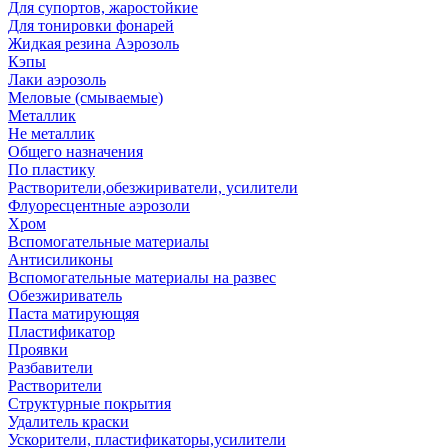
Для супортов, жаростойкие
Для тонировки фонарей
Жидкая резина Аэрозоль
Кэпы
Лаки аэрозоль
Меловые (смываемые)
Металлик
Не металлик
Общего назначения
По пластику
Растворители,обезжириватели, усилители
Флуоресцентные аэрозоли
Хром
Вспомогательные материалы
Антисиликоны
Вспомогательные материалы на развес
Обезжириватель
Паста матирующяя
Пластификатор
Проявки
Разбавители
Растворители
Структурные покрытия
Удалитель краски
Ускорители, пластификаторы,усилители