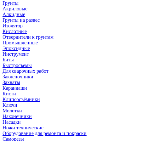
Грунты
Акриловые
Алкидные
Грунты на развес
Изолятор
Кислотные
Отвердители к грунтам
Промышленные
Эпоксидные
Инструмент
Биты
Быстросъемы
Для сварочных работ
Заклепочники
Захваты
Карандаши
Кисти
Клипсосъёмники
Ключи
Молотки
Наконечники
Насадки
Ножи технические
Оборудование для ремонта и покраски
Саморезы