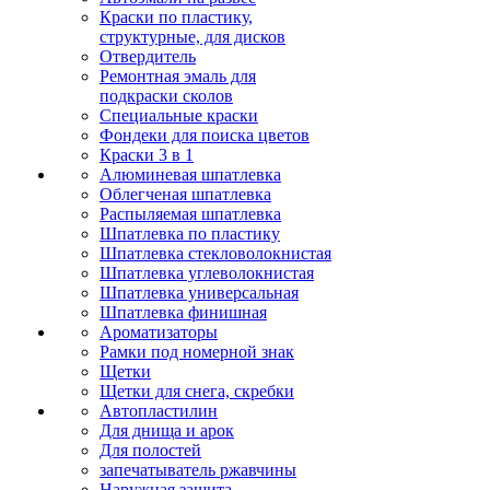
Краски по пластику,
структурные, для дисков
Отвердитель
Ремонтная эмаль для
подкраски сколов
Специальные краски
Фондеки для поиска цветов
Краски 3 в 1
Алюминевая шпатлевка
Облегченая шпатлевка
Распыляемая шпатлевка
Шпатлевка по пластику
Шпатлевка стекловолокнистая
Шпатлевка углеволокнистая
Шпатлевка универсальная
Шпатлевка финишная
Ароматизаторы
Рамки под номерной знак
Щетки
Щетки для снега, скребки
Автопластилин
Для днища и арок
Для полостей
запечатыватель ржавчины
Наружная защита