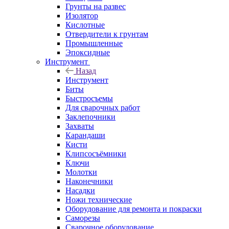
Грунты на развес
Изолятор
Кислотные
Отвердители к грунтам
Промышленные
Эпоксидные
Инструмент
Назад
Инструмент
Биты
Быстросъемы
Для сварочных работ
Заклепочники
Захваты
Карандаши
Кисти
Клипсосъёмники
Ключи
Молотки
Наконечники
Насадки
Ножи технические
Оборудование для ремонта и покраски
Саморезы
Сварочное оборудование