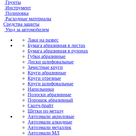
Грунты
Инструмент
Полировка
Расходные материалы
Средства защиты
Уход за автомобилем
Лаки на развес
Бумага абразивная в листах
Бумага абразивная в рулонах
Губки абразивные
Диски шлифовальные
Зачистные круги
Круги абразивные
Круги отрезные
Круги шлифовальные
Напильники
Полоски абразивные
Порошок абразивный
Скотч-брайт
Щетки по металу
Автоэмали акриловые
Автоэмали алкидные
Автоэмали металлик
Автоэмали МЛ