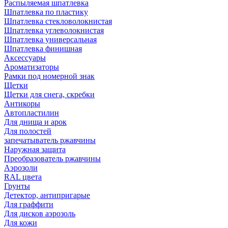
Распыляемая шпатлевка
Шпатлевка по пластику
Шпатлевка стекловолокнистая
Шпатлевка углеволокнистая
Шпатлевка универсальная
Шпатлевка финишная
Аксессуары
Ароматизаторы
Рамки под номерной знак
Щетки
Щетки для снега, скребки
Антикоры
Автопластилин
Для днища и арок
Для полостей
запечатыватель ржавчины
Наружная защита
Преобразователь ржавчины
Аэрозоли
RAL цвета
Грунты
Детектор, антипригарые
Для граффити
Для дисков аэрозоль
Для кожи