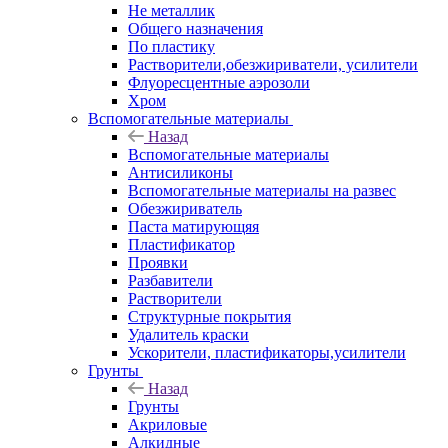
Не металлик
Общего назначения
По пластику
Растворители,обезжириватели, усилители
Флуоресцентные аэрозоли
Хром
Вспомогательные материалы
Назад
Вспомогательные материалы
Антисиликоны
Вспомогательные материалы на развес
Обезжириватель
Паста матирующяя
Пластификатор
Проявки
Разбавители
Растворители
Структурные покрытия
Удалитель краски
Ускорители, пластификаторы,усилители
Грунты
Назад
Грунты
Акриловые
Алкидные