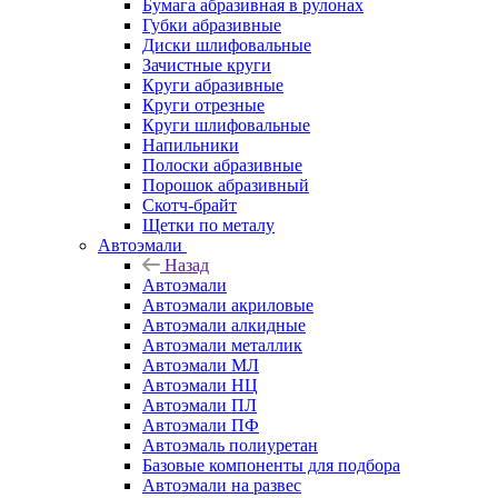
Бумага абразивная в рулонах
Губки абразивные
Диски шлифовальные
Зачистные круги
Круги абразивные
Круги отрезные
Круги шлифовальные
Напильники
Полоски абразивные
Порошок абразивный
Скотч-брайт
Щетки по металу
Автоэмали
Назад
Автоэмали
Автоэмали акриловые
Автоэмали алкидные
Автоэмали металлик
Автоэмали МЛ
Автоэмали НЦ
Автоэмали ПЛ
Автоэмали ПФ
Автоэмаль полиуретан
Базовые компоненты для подбора
Автоэмали на развес