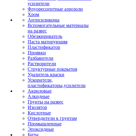
усилители
Флуоресцентные аэрозоли
Хром
Антисиликоны
Вспомогательные материалы
на развес
Обезжириватель
Паста матирующяя
Пластификатор
Проявки
Разбавители
Растворители
Структурные покрытия
Удалитель краски
Ускорители,
пластификаторы,усилители
Акриловые
Алкидные
Грунты на развес
Изолятор
Кислотные
Отвердители к грунтам
Промышленные
Эпоксидные
Биты