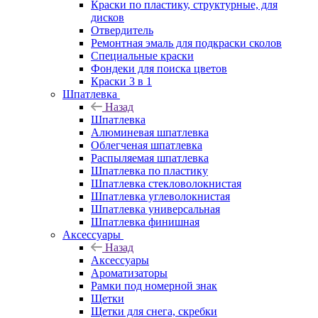
Краски по пластику, структурные, для
дисков
Отвердитель
Ремонтная эмаль для подкраски сколов
Специальные краски
Фондеки для поиска цветов
Краски 3 в 1
Шпатлевка
Назад
Шпатлевка
Алюминевая шпатлевка
Облегченая шпатлевка
Распыляемая шпатлевка
Шпатлевка по пластику
Шпатлевка стекловолокнистая
Шпатлевка углеволокнистая
Шпатлевка универсальная
Шпатлевка финишная
Аксессуары
Назад
Аксессуары
Ароматизаторы
Рамки под номерной знак
Щетки
Щетки для снега, скребки