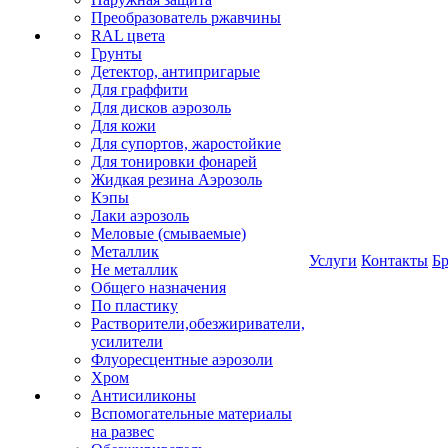
Преобразователь ржавчины
RAL цвета
Грунты
Детектор, антипригарые
Для граффити
Для дисков аэрозоль
Для кожи
Для супортов, жаростойкие
Для тонировки фонарей
Жидкая резина Аэрозоль
Кэпы
Лаки аэрозоль
Меловые (смываемые)
Металлик
Услуги
Контакты
Б
Не металлик
Общего назначения
По пластику
Растворители,обезжириватели,
усилители
Флуоресцентные аэрозоли
Хром
Антисиликоны
Вспомогательные материалы
на развес