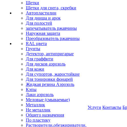
Щетки
Щетки для снега, скребки
Автопластилин
Для днища и арок
Для полостей
запечатыватель ржавчины
Наружная защита
Преобразователь ржавчины
RAL цвета
Грунты
Детектор, антипригарые
Для граффити
Для дисков аэрозоль
Для кожи
Для супортов, жаростойкие
Для тонировки фонарей
Жидкая резина Аэрозоль
Кэпы
Лаки аэрозоль
Меловые (смываемые)
Металлик
Услуги
Контакты
Б
Не металлик
Общего назначения
По пластику
Растворители,обезжириватели,