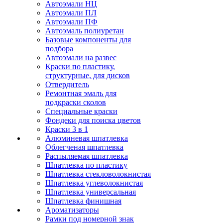
Автоэмали НЦ
Автоэмали ПЛ
Автоэмали ПФ
Автоэмаль полиуретан
Базовые компоненты для
подбора
Автоэмали на развес
Краски по пластику,
структурные, для дисков
Отвердитель
Ремонтная эмаль для
подкраски сколов
Специальные краски
Фондеки для поиска цветов
Краски 3 в 1
Алюминевая шпатлевка
Облегченая шпатлевка
Распыляемая шпатлевка
Шпатлевка по пластику
Шпатлевка стекловолокнистая
Шпатлевка углеволокнистая
Шпатлевка универсальная
Шпатлевка финишная
Ароматизаторы
Рамки под номерной знак