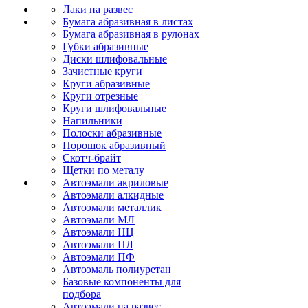
Лаки на развес
Бумага абразивная в листах
Бумага абразивная в рулонах
Губки абразивные
Диски шлифовальные
Зачистные круги
Круги абразивные
Круги отрезные
Круги шлифовальные
Напильники
Полоски абразивные
Порошок абразивный
Скотч-брайт
Щетки по металу
Автоэмали акриловые
Автоэмали алкидные
Автоэмали металлик
Автоэмали МЛ
Автоэмали НЦ
Автоэмали ПЛ
Автоэмали ПФ
Автоэмаль полиуретан
Базовые компоненты для
подбора
Автоэмали на развес