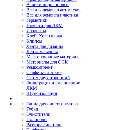
Валики поролоновые
Все для ремонта автостекол
Все для ремонта пластика
Герметики
Емкости для ЛКМ
Изоленты
Клей, Хол. сварка
Клипсы
Лента для дизайна
Лента малярная
Маскировочные материалы
Материалы для ОСК
Ремкомплект
Салфетки липкие
Скотч двухсторонний
Фильтрация и смешивание
ЛКМ
Шумоизоляция
Глина для очистки кузова
Губки
Очистители
Полироли
Размораживатели
Салфетки