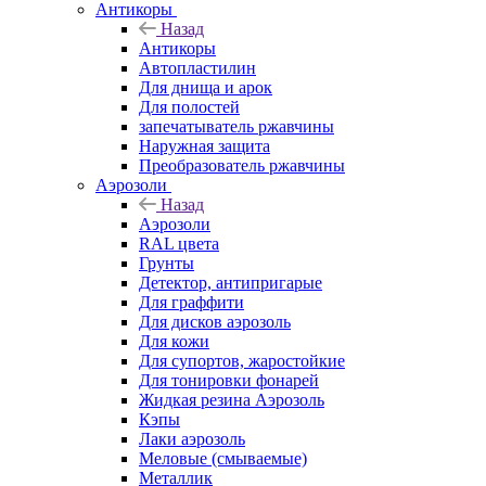
Антикоры
Назад
Антикоры
Автопластилин
Для днища и арок
Для полостей
запечатыватель ржавчины
Наружная защита
Преобразователь ржавчины
Аэрозоли
Назад
Аэрозоли
RAL цвета
Грунты
Детектор, антипригарые
Для граффити
Для дисков аэрозоль
Для кожи
Для супортов, жаростойкие
Для тонировки фонарей
Жидкая резина Аэрозоль
Кэпы
Лаки аэрозоль
Меловые (смываемые)
Металлик