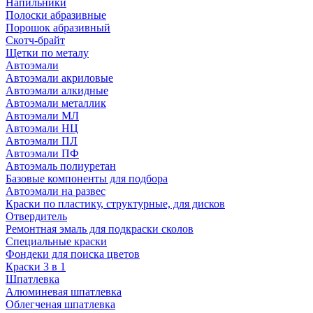
Напильники
Полоски абразивные
Порошок абразивный
Скотч-брайт
Щетки по металу
Автоэмали
Автоэмали акриловые
Автоэмали алкидные
Автоэмали металлик
Автоэмали МЛ
Автоэмали НЦ
Автоэмали ПЛ
Автоэмали ПФ
Автоэмаль полиуретан
Базовые компоненты для подбора
Автоэмали на развес
Краски по пластику, структурные, для дисков
Отвердитель
Ремонтная эмаль для подкраски сколов
Специальные краски
Фондеки для поиска цветов
Краски 3 в 1
Шпатлевка
Алюминевая шпатлевка
Облегченая шпатлевка