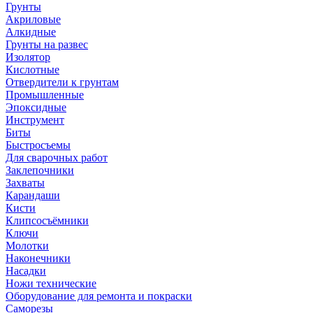
Грунты
Акриловые
Алкидные
Грунты на развес
Изолятор
Кислотные
Отвердители к грунтам
Промышленные
Эпоксидные
Инструмент
Биты
Быстросъемы
Для сварочных работ
Заклепочники
Захваты
Карандаши
Кисти
Клипсосъёмники
Ключи
Молотки
Наконечники
Насадки
Ножи технические
Оборудование для ремонта и покраски
Саморезы