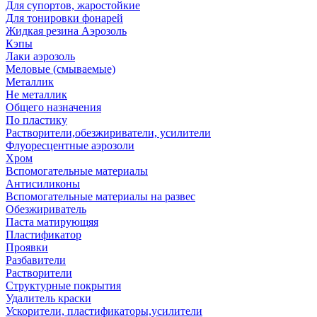
Для супортов, жаростойкие
Для тонировки фонарей
Жидкая резина Аэрозоль
Кэпы
Лаки аэрозоль
Меловые (смываемые)
Металлик
Не металлик
Общего назначения
По пластику
Растворители,обезжириватели, усилители
Флуоресцентные аэрозоли
Хром
Вспомогательные материалы
Антисиликоны
Вспомогательные материалы на развес
Обезжириватель
Паста матирующяя
Пластификатор
Проявки
Разбавители
Растворители
Структурные покрытия
Удалитель краски
Ускорители, пластификаторы,усилители