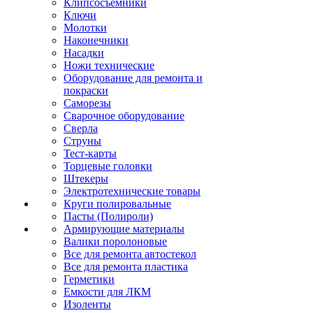
Клипсосъёмники
Ключи
Молотки
Наконечники
Насадки
Ножи технические
Оборудование для ремонта и
покраски
Саморезы
Сварочное оборудование
Сверла
Струны
Тест-карты
Торцевые головки
Штекеры
Электротехнические товары
Круги полировальные
Пасты (Полироли)
Армирующие материалы
Валики поролоновые
Все для ремонта автостекол
Все для ремонта пластика
Герметики
Емкости для ЛКМ
Изоленты