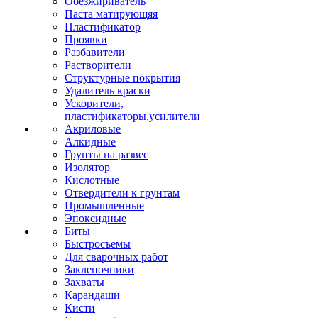
Обезжириватель
Паста матирующяя
Пластификатор
Проявки
Разбавители
Растворители
Структурные покрытия
Удалитель краски
Ускорители,
пластификаторы,усилители
Акриловые
Алкидные
Грунты на развес
Изолятор
Кислотные
Отвердители к грунтам
Промышленные
Эпоксидные
Биты
Быстросъемы
Для сварочных работ
Заклепочники
Захваты
Карандаши
Кисти