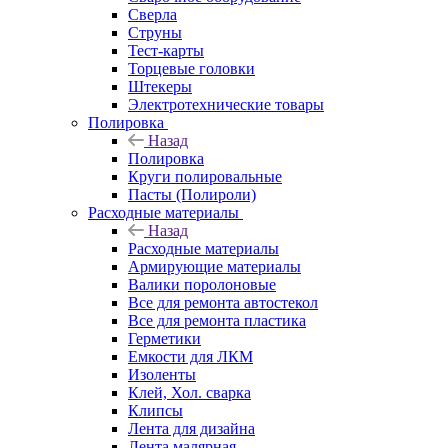
Сверла
Струны
Тест-карты
Торцевые головки
Штекеры
Электротехнические товары
Полировка
Назад
Полировка
Круги полировальные
Пасты (Полироли)
Расходные материалы
Назад
Расходные материалы
Армирующие материалы
Валики поролоновые
Все для ремонта автостекол
Все для ремонта пластика
Герметики
Емкости для ЛКМ
Изоленты
Клей, Хол. сварка
Клипсы
Лента для дизайна
Лента малярная