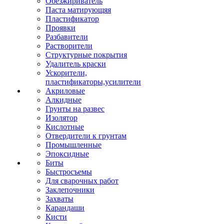
Обезжириватель
Паста матирующяя
Пластификатор
Проявки
Разбавители
Растворители
Структурные покрытия
Удалитель краски
Ускорители,
пластификаторы,усилители
Акриловые
Алкидные
Грунты на развес
Изолятор
Кислотные
Отвердители к грунтам
Промышленные
Эпоксидные
Биты
Быстросъемы
Для сварочных работ
Заклепочники
Захваты
Карандаши
Кисти