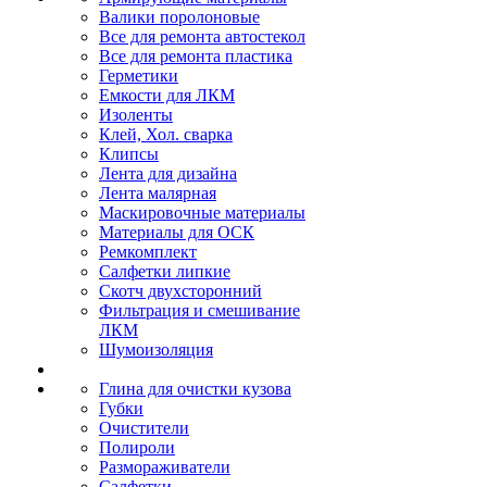
Валики поролоновые
Все для ремонта автостекол
Все для ремонта пластика
Герметики
Емкости для ЛКМ
Изоленты
Клей, Хол. сварка
Клипсы
Лента для дизайна
Лента малярная
Маскировочные материалы
Материалы для ОСК
Ремкомплект
Салфетки липкие
Скотч двухсторонний
Фильтрация и смешивание
ЛКМ
Шумоизоляция
Глина для очистки кузова
Губки
Очистители
Полироли
Размораживатели
Салфетки