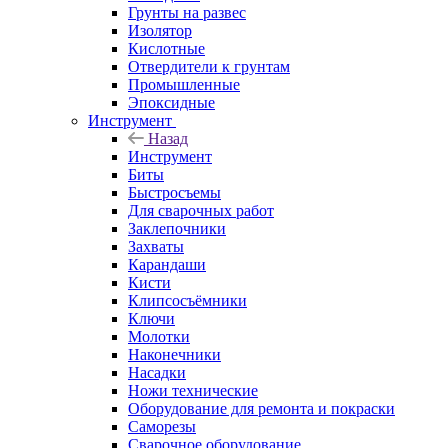
Грунты на развес
Изолятор
Кислотные
Отвердители к грунтам
Промышленные
Эпоксидные
Инструмент
Назад
Инструмент
Биты
Быстросъемы
Для сварочных работ
Заклепочники
Захваты
Карандаши
Кисти
Клипсосъёмники
Ключи
Молотки
Наконечники
Насадки
Ножи технические
Оборудование для ремонта и покраски
Саморезы
Сварочное оборудование