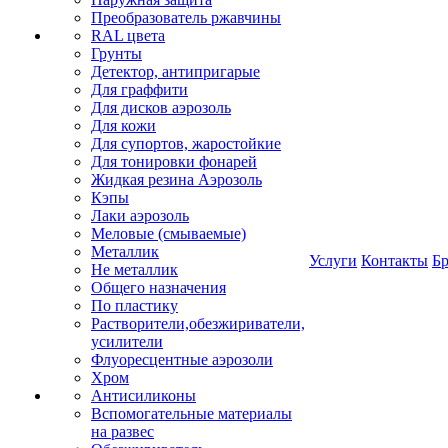
Преобразователь ржавчины
RAL цвета
Грунты
Детектор, антипригарые
Для граффити
Для дисков аэрозоль
Для кожи
Для супортов, жаростойкие
Для тонировки фонарей
Жидкая резина Аэрозоль
Кэпы
Лаки аэрозоль
Меловые (смываемые)
Металлик
Услуги
Контакты
Б
Не металлик
Общего назначения
По пластику
Растворители,обезжириватели,
усилители
Флуоресцентные аэрозоли
Хром
Антисиликоны
Вспомогательные материалы
на развес