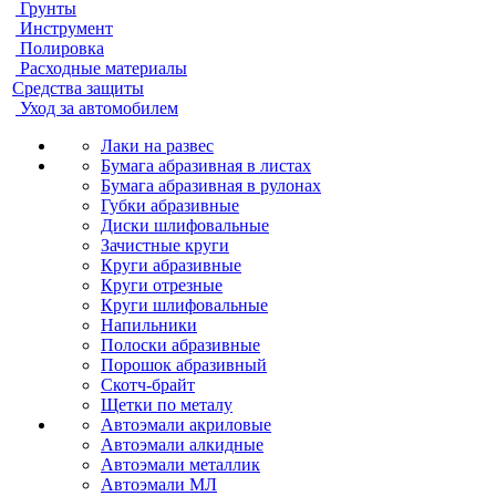
Грунты
Инструмент
Полировка
Расходные материалы
Средства защиты
Уход за автомобилем
Лаки на развес
Бумага абразивная в листах
Бумага абразивная в рулонах
Губки абразивные
Диски шлифовальные
Зачистные круги
Круги абразивные
Круги отрезные
Круги шлифовальные
Напильники
Полоски абразивные
Порошок абразивный
Скотч-брайт
Щетки по металу
Автоэмали акриловые
Автоэмали алкидные
Автоэмали металлик
Автоэмали МЛ