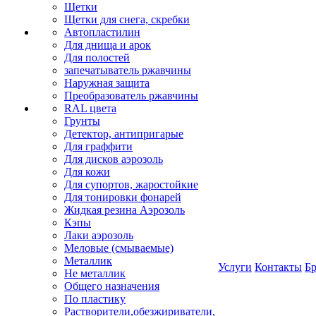
Щетки
Щетки для снега, скребки
Автопластилин
Для днища и арок
Для полостей
запечатыватель ржавчины
Наружная защита
Преобразователь ржавчины
RAL цвета
Грунты
Детектор, антипригарые
Для граффити
Для дисков аэрозоль
Для кожи
Для супортов, жаростойкие
Для тонировки фонарей
Жидкая резина Аэрозоль
Кэпы
Лаки аэрозоль
Меловые (смываемые)
Металлик
Услуги
Контакты
Б
Не металлик
Общего назначения
По пластику
Растворители,обезжириватели,