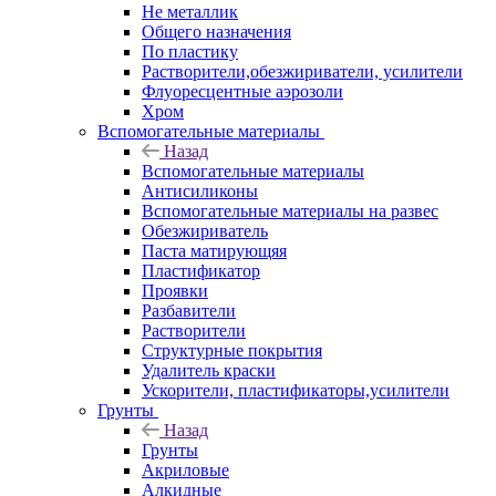
Не металлик
Общего назначения
По пластику
Растворители,обезжириватели, усилители
Флуоресцентные аэрозоли
Хром
Вспомогательные материалы
Назад
Вспомогательные материалы
Антисиликоны
Вспомогательные материалы на развес
Обезжириватель
Паста матирующяя
Пластификатор
Проявки
Разбавители
Растворители
Структурные покрытия
Удалитель краски
Ускорители, пластификаторы,усилители
Грунты
Назад
Грунты
Акриловые
Алкидные