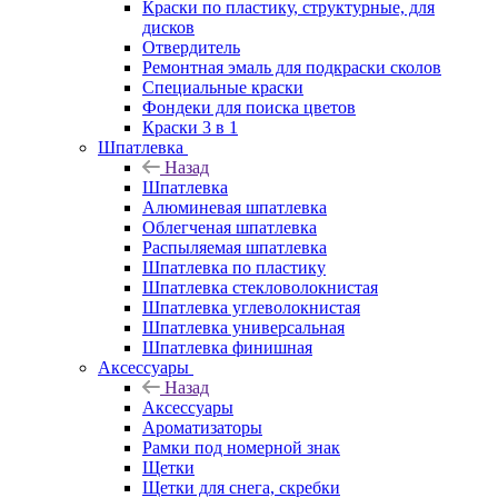
Краски по пластику, структурные, для
дисков
Отвердитель
Ремонтная эмаль для подкраски сколов
Специальные краски
Фондеки для поиска цветов
Краски 3 в 1
Шпатлевка
Назад
Шпатлевка
Алюминевая шпатлевка
Облегченая шпатлевка
Распыляемая шпатлевка
Шпатлевка по пластику
Шпатлевка стекловолокнистая
Шпатлевка углеволокнистая
Шпатлевка универсальная
Шпатлевка финишная
Аксессуары
Назад
Аксессуары
Ароматизаторы
Рамки под номерной знак
Щетки
Щетки для снега, скребки