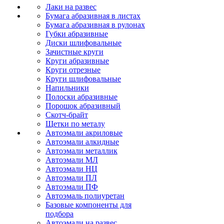
Лаки на развес
Бумага абразивная в листах
Бумага абразивная в рулонах
Губки абразивные
Диски шлифовальные
Зачистные круги
Круги абразивные
Круги отрезные
Круги шлифовальные
Напильники
Полоски абразивные
Порошок абразивный
Скотч-брайт
Щетки по металу
Автоэмали акриловые
Автоэмали алкидные
Автоэмали металлик
Автоэмали МЛ
Автоэмали НЦ
Автоэмали ПЛ
Автоэмали ПФ
Автоэмаль полиуретан
Базовые компоненты для
подбора
Автоэмали на развес