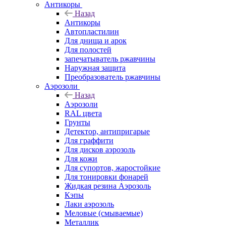
Антикоры
Назад
Антикоры
Автопластилин
Для днища и арок
Для полостей
запечатыватель ржавчины
Наружная защита
Преобразователь ржавчины
Аэрозоли
Назад
Аэрозоли
RAL цвета
Грунты
Детектор, антипригарые
Для граффити
Для дисков аэрозоль
Для кожи
Для супортов, жаростойкие
Для тонировки фонарей
Жидкая резина Аэрозоль
Кэпы
Лаки аэрозоль
Меловые (смываемые)
Металлик