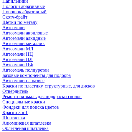
Напильники
Полоски абразивные
Порошок абразивный
Скотч-брайт
Щетки по металу
Автоэмали
Автоэмали акриловые
Автоэмали алкидные
Автоэмали металлик
Автоэмали МЛ
Автоэмали НЦ
Автоэмали ПЛ
Автоэмали ПФ
Автоэмаль полиуретан
Базовые компоненты для подбора
Автоэмали на развес
Краски по пластику, структурные, для дисков
Отвердитель
Ремонтная эмаль для подкраски сколов
Специальные краски
Фондеки для поиска цветов
Краски 3 в 1
Шпатлевка
Алюминевая шпатлевка
Облегченая шпатлевка