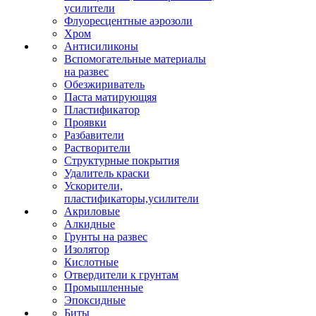
усилители
Флуоресцентные аэрозоли
Хром
Антисиликоны
Вспомогательные материалы
на развес
Обезжириватель
Паста матирующяя
Пластификатор
Проявки
Разбавители
Растворители
Структурные покрытия
Удалитель краски
Ускорители,
пластификаторы,усилители
Акриловые
Алкидные
Грунты на развес
Изолятор
Кислотные
Отвердители к грунтам
Промышленные
Эпоксидные
Биты