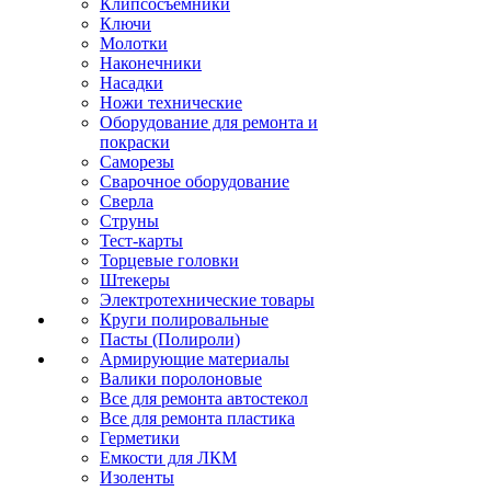
Клипсосъёмники
Ключи
Молотки
Наконечники
Насадки
Ножи технические
Оборудование для ремонта и
покраски
Саморезы
Сварочное оборудование
Сверла
Струны
Тест-карты
Торцевые головки
Штекеры
Электротехнические товары
Круги полировальные
Пасты (Полироли)
Армирующие материалы
Валики поролоновые
Все для ремонта автостекол
Все для ремонта пластика
Герметики
Емкости для ЛКМ
Изоленты