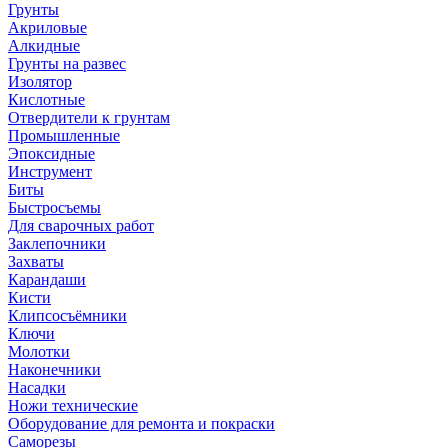
Грунты
Акриловые
Алкидные
Грунты на развес
Изолятор
Кислотные
Отвердители к грунтам
Промышленные
Эпоксидные
Инструмент
Биты
Быстросъемы
Для сварочных работ
Заклепочники
Захваты
Карандаши
Кисти
Клипсосъёмники
Ключи
Молотки
Наконечники
Насадки
Ножи технические
Оборудование для ремонта и покраски
Саморезы