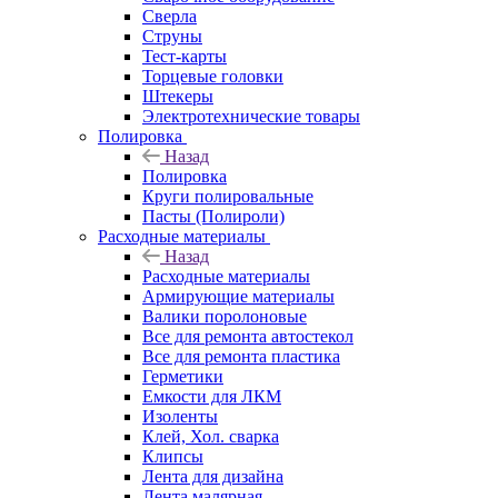
Сверла
Струны
Тест-карты
Торцевые головки
Штекеры
Электротехнические товары
Полировка
Назад
Полировка
Круги полировальные
Пасты (Полироли)
Расходные материалы
Назад
Расходные материалы
Армирующие материалы
Валики поролоновые
Все для ремонта автостекол
Все для ремонта пластика
Герметики
Емкости для ЛКМ
Изоленты
Клей, Хол. сварка
Клипсы
Лента для дизайна
Лента малярная