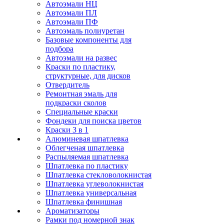
Автоэмали НЦ
Автоэмали ПЛ
Автоэмали ПФ
Автоэмаль полиуретан
Базовые компоненты для
подбора
Автоэмали на развес
Краски по пластику,
структурные, для дисков
Отвердитель
Ремонтная эмаль для
подкраски сколов
Специальные краски
Фондеки для поиска цветов
Краски 3 в 1
Алюминевая шпатлевка
Облегченая шпатлевка
Распыляемая шпатлевка
Шпатлевка по пластику
Шпатлевка стекловолокнистая
Шпатлевка углеволокнистая
Шпатлевка универсальная
Шпатлевка финишная
Ароматизаторы
Рамки под номерной знак