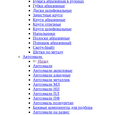
Бумага абразивная в рулонах
Губки абразивные
Диски шлифовальные
Зачистные круги
Круги абразивные
Круги отрезные
Круги шлифовальные
Напильники
Полоски абразивные
Порошок абразивный
Скотч-брайт
Щетки по металу
Автоэмали
Назад
Автоэмали
Автоэмали акриловые
Автоэмали алкидные
Автоэмали металлик
Автоэмали МЛ
Автоэмали НЦ
Автоэмали ПЛ
Автоэмали ПФ
Автоэмаль полиуретан
Базовые компоненты для подбора
Автоэмали на развес