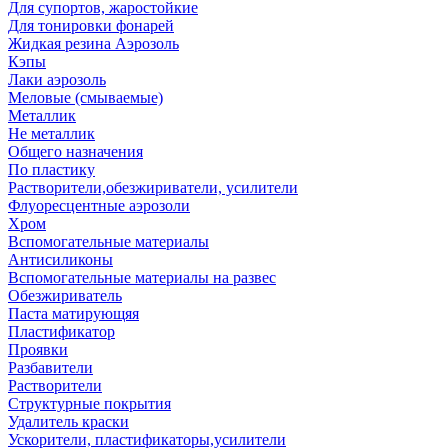
Для супортов, жаростойкие
Для тонировки фонарей
Жидкая резина Аэрозоль
Кэпы
Лаки аэрозоль
Меловые (смываемые)
Металлик
Не металлик
Общего назначения
По пластику
Растворители,обезжириватели, усилители
Флуоресцентные аэрозоли
Хром
Вспомогательные материалы
Антисиликоны
Вспомогательные материалы на развес
Обезжириватель
Паста матирующяя
Пластификатор
Проявки
Разбавители
Растворители
Структурные покрытия
Удалитель краски
Ускорители, пластификаторы,усилители