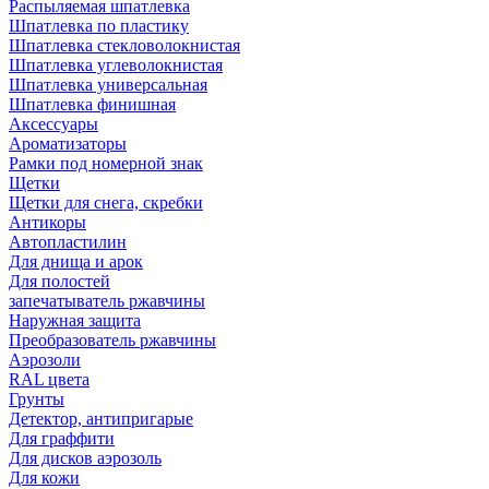
Распыляемая шпатлевка
Шпатлевка по пластику
Шпатлевка стекловолокнистая
Шпатлевка углеволокнистая
Шпатлевка универсальная
Шпатлевка финишная
Аксессуары
Ароматизаторы
Рамки под номерной знак
Щетки
Щетки для снега, скребки
Антикоры
Автопластилин
Для днища и арок
Для полостей
запечатыватель ржавчины
Наружная защита
Преобразователь ржавчины
Аэрозоли
RAL цвета
Грунты
Детектор, антипригарые
Для граффити
Для дисков аэрозоль
Для кожи