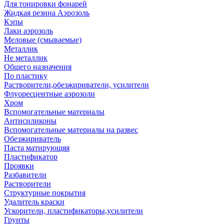
Для тонировки фонарей
Жидкая резина Аэрозоль
Кэпы
Лаки аэрозоль
Меловые (смываемые)
Металлик
Не металлик
Общего назначения
По пластику
Растворители,обезжириватели, усилители
Флуоресцентные аэрозоли
Хром
Вспомогательные материалы
Антисиликоны
Вспомогательные материалы на развес
Обезжириватель
Паста матирующяя
Пластификатор
Проявки
Разбавители
Растворители
Структурные покрытия
Удалитель краски
Ускорители, пластификаторы,усилители
Грунты