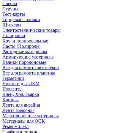
Сверла
Струны
Тест-карты
Торцевые головки
Штекеры
Электротехнические товары
Полировка
Круги полировальные
Пасты (Полироли)
Расходные материалы
Армирующие материалы
Валики поролоновые
Все для ремонта автостекол
Все для ремонта пластика
Герметики
Емкости для ЛКМ
Изоленты
Клей, Хол. сварка
Клипсы
Лента для дизайна
Лента малярная
Маскировочные материалы
Материалы для ОСК
Ремкомплект
Салфетки липкие