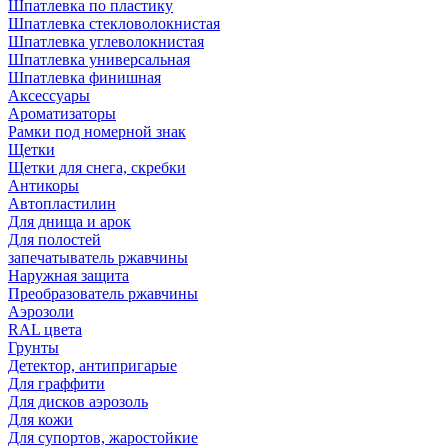
Шпатлевка по пластику
Шпатлевка стекловолокнистая
Шпатлевка углеволокнистая
Шпатлевка универсальная
Шпатлевка финишная
Аксессуары
Ароматизаторы
Рамки под номерной знак
Щетки
Щетки для снега, скребки
Антикоры
Автопластилин
Для днища и арок
Для полостей
запечатыватель ржавчины
Наружная защита
Преобразователь ржавчины
Аэрозоли
RAL цвета
Грунты
Детектор, антипригарые
Для граффити
Для дисков аэрозоль
Для кожи
Для супортов, жаростойкие