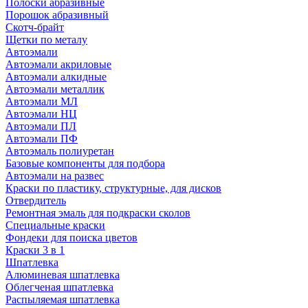
Полоски абразивные
Порошок абразивный
Скотч-брайт
Щетки по металу
Автоэмали
Автоэмали акриловые
Автоэмали алкидные
Автоэмали металлик
Автоэмали МЛ
Автоэмали НЦ
Автоэмали ПЛ
Автоэмали ПФ
Автоэмаль полиуретан
Базовые компоненты для подбора
Автоэмали на развес
Краски по пластику, структурные, для дисков
Отвердитель
Ремонтная эмаль для подкраски сколов
Специальные краски
Фондеки для поиска цветов
Краски 3 в 1
Шпатлевка
Алюминевая шпатлевка
Облегченая шпатлевка
Распыляемая шпатлевка